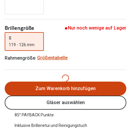
Oakley Me
Angebote
Brillen 2 für 1
Sonnenbri
Brillengröße
Nur noch wenige auf Lager
20% auf selbsttönende Gläser
Randlose 
S
Back to School: 50% auf die zweite Kinderbrille
Fahrradbri
119 - 126 mm
Farbe des
Trends
Rahmengröße
Größentabelle
Zubehör
Nuance Audio Brille
Brillenbüg
Ray-Ban Meta
Brillenetui
Zum Warenkorb hinzufügen
Oakley Meta
Brillenket
Gläser auswählen
Brillentrends 2026
Ratgeber
85° PAYBACK Punkte
Gläser
UV-Schutz
Inklusive Brillenetui und Reinigungstuch
Glaspakete