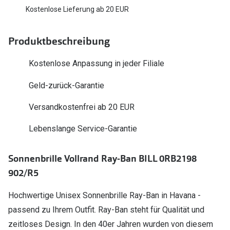
Polarisier
Kostenlose Lieferung ab 20 EUR
Glasveredelungen
Sonnenbri
Brillenglas Typen
Produktbeschreibung
Alle Sonne
Transitions Gläser
Kostenlose Anpassung in jeder Filiale
Angebote
Blaulichtfilter
Geld-zurück-Garantie
Brillen 2 f
Stellest®-Brillengläser
Versandkostenfrei ab 20 EUR
Zubehör
Lebenslange Service-Garantie
Brillenbügel
Brillenetuis
Sonnenbrille Vollrand Ray-Ban BILL 0RB2198
902/R5
Brillenkettchen
Hochwertige Unisex Sonnenbrille Ray-Ban in Havana -
passend zu Ihrem Outfit. Ray-Ban steht für Qualität und
zeitloses Design. In den 40er Jahren wurden von diesem