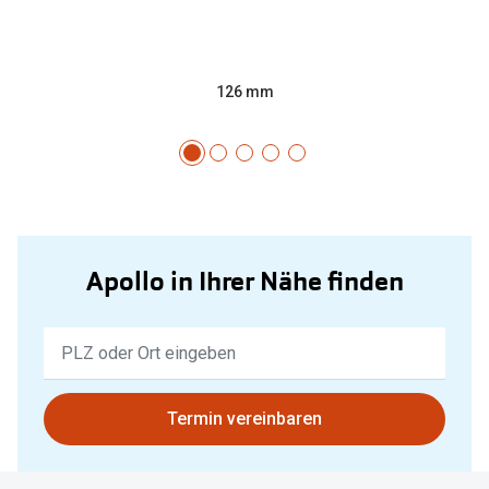
126 mm
Apollo in Ihrer Nähe finden
Keine
Ergebnisse
gefunden.
Bitte
Termin vereinbaren
nutzen
Sie