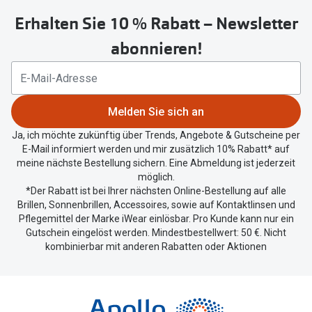
untenstehenden
Erhalten Sie 10 % Rabatt – Newsletter
Button
um
abonnieren!
Ihren
aktuellen
Standort
zu
Melden Sie sich an
teilen.
Ja, ich möchte zukünftig über Trends, Angebote & Gutscheine per
E-Mail informiert werden und mir zusätzlich 10% Rabatt* auf
meine nächste Bestellung sichern. Eine Abmeldung ist jederzeit
möglich.
*Der Rabatt ist bei Ihrer nächsten Online-Bestellung auf alle
Brillen, Sonnenbrillen, Accessoires, sowie auf Kontaktlinsen und
Pflegemittel der Marke iWear einlösbar. Pro Kunde kann nur ein
Gutschein eingelöst werden. Mindestbestellwert: 50 €. Nicht
kombinierbar mit anderen Rabatten oder Aktionen