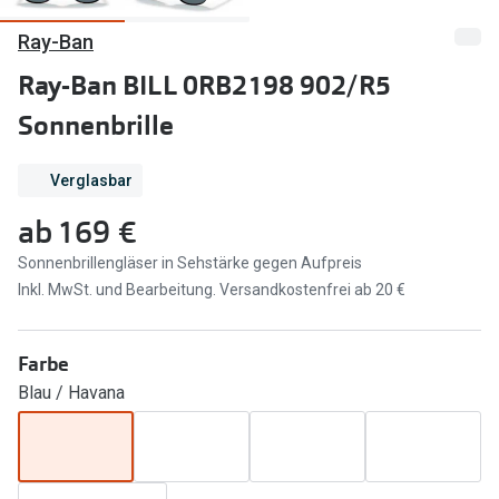
Ray-Ban
Marken
Sonnenbri
Ray-Ban
Ray-Ban BILL 0RB2198 902/R5
Marken
Sonnenbrille
DbyD
Ray-Ban
Prada
Prada
Verglasbar
Seen
Ralph Lau
ab
169 €
Miu Miu
Unofficial
Sonnenbrillengläser in Sehstärke gegen Aufpreis
Inkl. MwSt. und Bearbeitung. Versandkostenfrei ab 20 €
alle Marken
Oakley
Miu Miu
Ratgeber
Farbe
Gleitsicht Ratgeber
alle Mark
Blau / Havana
Brillenpass richtig lesen
Trends
Alle Brillen Ratgeber
Ray-Ban 