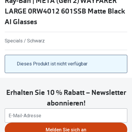
Ray-Ban | META (Gen 2) WAYFARER
LARGE 0RW4012 601SSB Matte Black
Marken
Sonnenbri
AI Glasses
Ray-Ban
Marken
DbyD
Ray-Ban
Specials / Schwarz
Prada
Prada
Seen
Ralph Lau
Dieses Produkt ist nicht verfügbar
Miu Miu
Unofficial
alle Marken
Oakley
Erhalten Sie 10 % Rabatt – Newsletter
Miu Miu
Ratgeber
abonnieren!
Gleitsicht Ratgeber
alle Mark
Brillenpass richtig lesen
Trends
Alle Brillen Ratgeber
Ray-Ban 
Melden Sie sich an