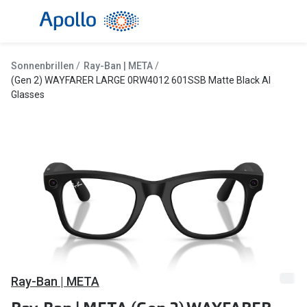
Weiter
zum
Inhalt
Alle Brillen
Kategorie
Sonnenbrillen
Ray-Ban | META
Damen
Alle Sonne
(Gen 2) WAYFARER LARGE 0RW4012 601SSB Matte Black AI
Glasses
Herren
Damen
Kinder
Herren
Gleitsicht
Kinder
AI Glasses
Gleitsicht
Selbsttönende Brillen
Polarisier
Lesebrillen
Mit Sehst
Weitere Kategorien
Sportsonn
Ray-Ban | META
Weitere K
Brillen Sale