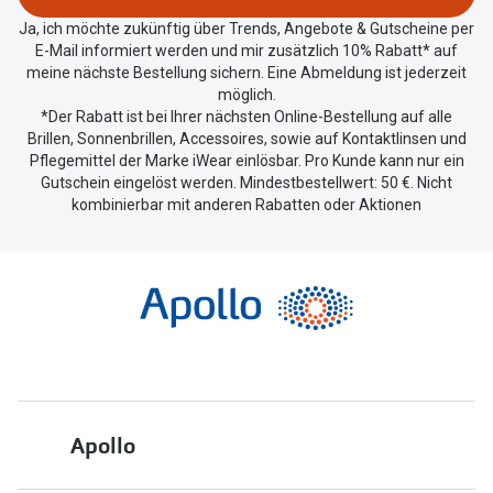
Oakley Me
Ja, ich möchte zukünftig über Trends, Angebote & Gutscheine per
Angebote
E-Mail informiert werden und mir zusätzlich 10% Rabatt* auf
Brillen 2 für 1
Sonnenbri
meine nächste Bestellung sichern. Eine Abmeldung ist jederzeit
möglich.
20% auf selbsttönende Gläser
Randlose 
*Der Rabatt ist bei Ihrer nächsten Online-Bestellung auf alle
Brillen, Sonnenbrillen, Accessoires, sowie auf Kontaktlinsen und
Back to School: 50% auf die zweite Kinderbrille
Fahrradbri
Pflegemittel der Marke iWear einlösbar. Pro Kunde kann nur ein
Gutschein eingelöst werden. Mindestbestellwert: 50 €. Nicht
Farbe des
kombinierbar mit anderen Rabatten oder Aktionen
Trends
Zubehör
Nuance Audio Brille
Brillenbüg
Ray-Ban Meta
Brillenetui
Oakley Meta
Brillenket
Brillentrends 2026
Ratgeber
Gläser
Apollo
UV-Schutz
Glaspakete