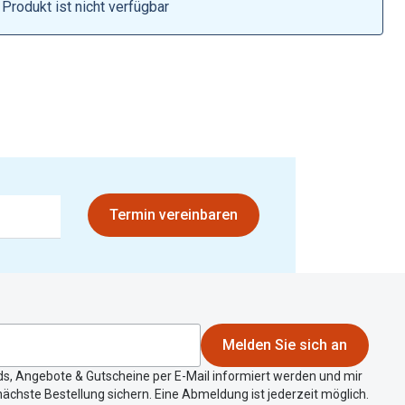
Brillen 2 für 1
Produkt ist nicht verfügbar
Alle Marken
Zubehör
Brillenbügel
Brillenetuis
Brillenkettchen
Termin vereinbaren
Melden Sie sich an
ds, Angebote & Gutscheine per E-Mail informiert werden und mir
ächste Bestellung sichern. Eine Abmeldung ist jederzeit möglich.