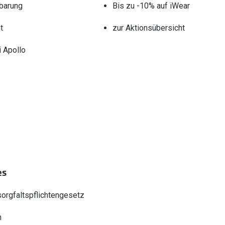
barung
Bis zu -10% auf iWear
t
zur Aktionsübersicht
 Apollo
es
sorgfaltspflichtengesetz
n