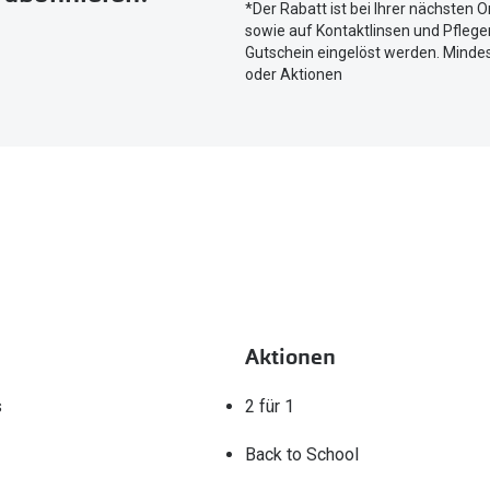
*Der Rabatt ist bei Ihrer nächsten O
aktuellen
sowie auf Kontaktlinsen und Pflegem
Standort
Gutschein eingelöst werden. Mindes
zu
oder Aktionen
teilen.
Aktionen
s
2 für 1
Back to School