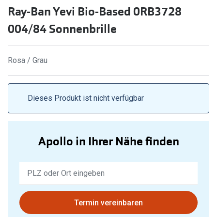
Ray-Ban Yevi Bio-Based 0RB3728
Marken
Sonnenbri
004/84 Sonnenbrille
Ray-Ban
Marken
DbyD
Ray-Ban
Rosa / Grau
Prada
Prada
Seen
Ralph Lau
Dieses Produkt ist nicht verfügbar
Miu Miu
Unofficial
alle Marken
Oakley
Apollo in Ihrer Nähe finden
Miu Miu
Ratgeber
Keine
Gleitsicht Ratgeber
alle Mark
Ergebnisse
Brillenpass richtig lesen
gefunden.
Trends
Bitte
Termin vereinbaren
Alle Brillen Ratgeber
Ray-Ban 
nutzen