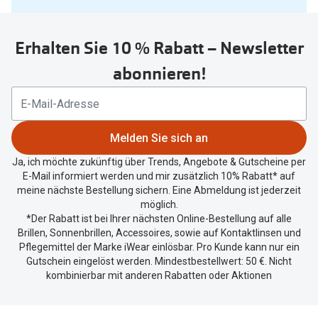
Sie
Oakley Me
Angebote
untenstehenden
Brillen 2 für 1
Sonnenbri
Erhalten Sie 10 % Rabatt – Newsletter
Button
um
abonnieren!
20% auf selbsttönende Gläser
Randlose 
Ihren
aktuellen
Back to School: 50% auf die zweite Kinderbrille
Fahrradbri
Standort
Farbe des
zu
Trends
Melden Sie sich an
teilen.
Zubehör
Ja, ich möchte zukünftig über Trends, Angebote & Gutscheine per
Nuance Audio Brille
E-Mail informiert werden und mir zusätzlich 10% Rabatt* auf
Brillenbüg
meine nächste Bestellung sichern. Eine Abmeldung ist jederzeit
Ray-Ban Meta
möglich.
Brillenetui
*Der Rabatt ist bei Ihrer nächsten Online-Bestellung auf alle
Oakley Meta
Brillen, Sonnenbrillen, Accessoires, sowie auf Kontaktlinsen und
Brillenket
Pflegemittel der Marke iWear einlösbar. Pro Kunde kann nur ein
Brillentrends 2026
Gutschein eingelöst werden. Mindestbestellwert: 50 €. Nicht
Ratgeber
kombinierbar mit anderen Rabatten oder Aktionen
Gläser
UV-Schutz
Glaspakete