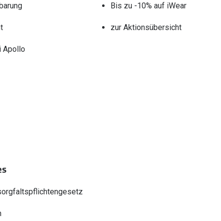
barung
Bis zu -10% auf iWear
t
zur Aktionsübersicht
 Apollo
es
sorgfaltspflichtengesetz
n