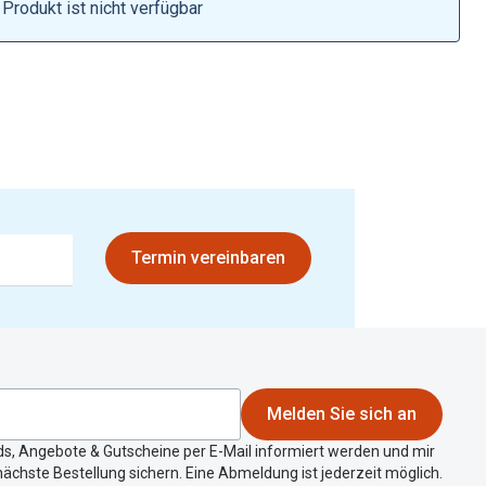
Brillen 2 für 1
Produkt ist nicht verfügbar
Alle Marken
Zubehör
Brillenbügel
Brillenetuis
Brillenkettchen
Termin vereinbaren
Melden Sie sich an
ds, Angebote & Gutscheine per E-Mail informiert werden und mir
ächste Bestellung sichern. Eine Abmeldung ist jederzeit möglich.