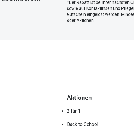
*Der Rabatt ist bei Ihrer nächsten O
aktuellen
sowie auf Kontaktlinsen und Pflegem
Standort
Gutschein eingelöst werden. Mindes
zu
oder Aktionen
teilen.
Aktionen
s
2 für 1
Back to School