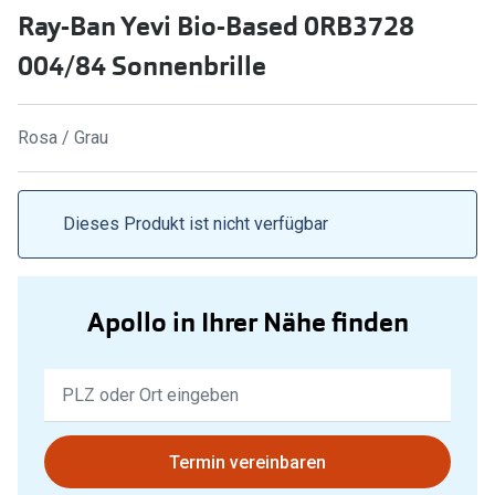
Ray-Ban Yevi Bio-Based 0RB3728
Marken
Sonnenbri
004/84 Sonnenbrille
Ray-Ban
Marken
DbyD
Ray-Ban
Rosa / Grau
Prada
Prada
Seen
Ralph Lau
Dieses Produkt ist nicht verfügbar
Miu Miu
Unofficial
alle Marken
Oakley
Apollo in Ihrer Nähe finden
Miu Miu
Ratgeber
Keine
Gleitsicht Ratgeber
alle Mark
Ergebnisse
Brillenpass richtig lesen
gefunden.
Trends
Bitte
Termin vereinbaren
Alle Brillen Ratgeber
Ray-Ban 
nutzen