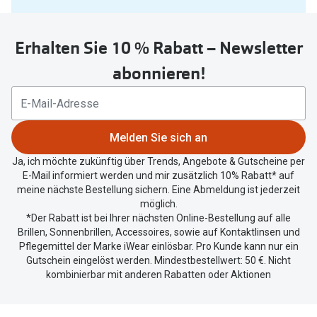
Sie
Oakley Me
Angebote
untenstehenden
Brillen 2 für 1
Sonnenbri
Erhalten Sie 10 % Rabatt – Newsletter
Button
um
abonnieren!
20% auf selbsttönende Gläser
Randlose 
Ihren
aktuellen
Back to School: 50% auf die zweite Kinderbrille
Fahrradbri
Standort
Farbe des
zu
Trends
Melden Sie sich an
teilen.
Zubehör
Ja, ich möchte zukünftig über Trends, Angebote & Gutscheine per
Nuance Audio Brille
E-Mail informiert werden und mir zusätzlich 10% Rabatt* auf
Brillenbüg
meine nächste Bestellung sichern. Eine Abmeldung ist jederzeit
Ray-Ban Meta
möglich.
Brillenetui
*Der Rabatt ist bei Ihrer nächsten Online-Bestellung auf alle
Oakley Meta
Brillen, Sonnenbrillen, Accessoires, sowie auf Kontaktlinsen und
Brillenket
Pflegemittel der Marke iWear einlösbar. Pro Kunde kann nur ein
Brillentrends 2026
Gutschein eingelöst werden. Mindestbestellwert: 50 €. Nicht
Ratgeber
kombinierbar mit anderen Rabatten oder Aktionen
Gläser
UV-Schutz
Glaspakete