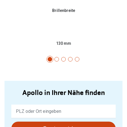
Brillenbreite
130 mm
Apollo in Ihrer Nähe finden
Keine
Ergebnisse
gefunden.