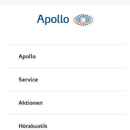
Apollo
Über uns
Service
Engagement
Bestellstatus
Energiepolitik
Aktionen
FAQ
Presse
2 für 1
Terminvereinbarung
Job & Karriere
Hörakustik