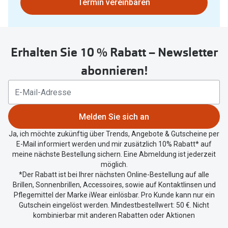
Bitte
Termin vereinbaren
nutzen
Sie
untenstehenden
Erhalten Sie 10 % Rabatt – Newsletter
Button
um
abonnieren!
Ihren
aktuellen
Standort
zu
Melden Sie sich an
teilen.
Ja, ich möchte zukünftig über Trends, Angebote & Gutscheine per
E-Mail informiert werden und mir zusätzlich 10% Rabatt* auf
meine nächste Bestellung sichern. Eine Abmeldung ist jederzeit
möglich.
*Der Rabatt ist bei Ihrer nächsten Online-Bestellung auf alle
Brillen, Sonnenbrillen, Accessoires, sowie auf Kontaktlinsen und
Pflegemittel der Marke iWear einlösbar. Pro Kunde kann nur ein
Gutschein eingelöst werden. Mindestbestellwert: 50 €. Nicht
kombinierbar mit anderen Rabatten oder Aktionen