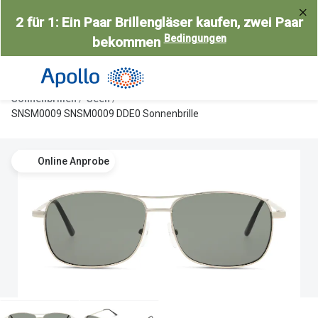
Weiter
2 für 1: Ein Paar Brillengläser kaufen, zwei Paar
zum
Bedingungen
bekommen
Inhalt
Alle Brillen
Kategorie
Damen
Alle Sonne
Sonnenbrillen
Seen
Herren
Damen
SNSM0009 SNSM0009 DDE0 Sonnenbrille
Kinder
Herren
Online Anprobe
Gleitsicht
Kinder
AI Glasses
Gleitsicht
Selbsttönende Brillen
Polarisier
Lesebrillen
Mit Sehst
Weitere Kategorien
Sportsonn
Weitere K
Brillen Sale