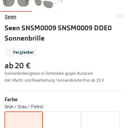
Marken
Sonnenbri
Seen
Ray-Ban
Marken
Seen SNSM0009 SNSM0009 DDE0
DbyD
Ray-Ban
Sonnenbrille
Prada
Prada
Verglasbar
Seen
Ralph Lau
ab
20 €
Miu Miu
Unofficial
Sonnenbrillengläser in Sehstärke gegen Aufpreis
alle Marken
Oakley
Inkl. MwSt. und Bearbeitung. Versandkostenfrei ab 20 €
Miu Miu
Ratgeber
Farbe
Gleitsicht Ratgeber
alle Mark
Grün / Grau / Petrol
Brillenpass richtig lesen
Trends
Alle Brillen Ratgeber
Ray-Ban 