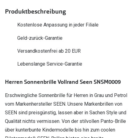
Polarisier
Glasveredelungen
Produktbeschreibung
Sonnenbri
Brillenglas Typen
Kostenlose Anpassung in jeder Filiale
Alle Sonne
Transitions Gläser
Geld-zurück-Garantie
Angebote
Blaulichtfilter
Versandkostenfrei ab 20 EUR
Brillen 2 f
Stellest®-Brillengläser
Lebenslange Service-Garantie
Zubehör
Herren Sonnenbrille Vollrand Seen SNSM0009
Brillenbügel
Brillenetuis
Erschwingliche Sonnenbrille für Herren in Grau und Petrol
vom Markenhersteller SEEN. Unsere Markenbrillen von
Brillenkettchen
SEEN sind preisgünstig, lassen aber in Sachen Style und
Qualität nichts vermissen. Von der stilvollen Panto-Brille
über kunterbunte Kindermodelle bis hin zum coolen