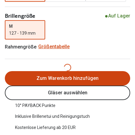
Oakley Me
Angebote
Brillengröße
Auf Lager
Brillen 2 für 1
Sonnenbri
M
20% auf selbsttönende Gläser
Randlose 
127 - 139 mm
Back to School: 50% auf die zweite Kinderbrille
Fahrradbri
Rahmengröße
Größentabelle
Farbe des
Trends
Zubehör
Nuance Audio Brille
Zum Warenkorb hinzufügen
Brillenbüg
Ray-Ban Meta
Brillenetui
Gläser auswählen
Oakley Meta
Brillenket
10° PAYBACK Punkte
Brillentrends 2026
Inklusive Brillenetui und Reinigungstuch
Ratgeber
Gläser
UV-Schutz
Kostenlose Lieferung ab 20 EUR
Glaspakete