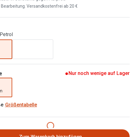
Brillen 2 für 1
d Bearbeitung. Versandkostenfrei ab 20 €
Alle Marken
Zubehör
Brillenbügel
 Petrol
Brillenetuis
Brillenkettchen
e
Nur noch wenige auf Lager
mm
ße
Größentabelle
Zum Warenkorb hinzufügen