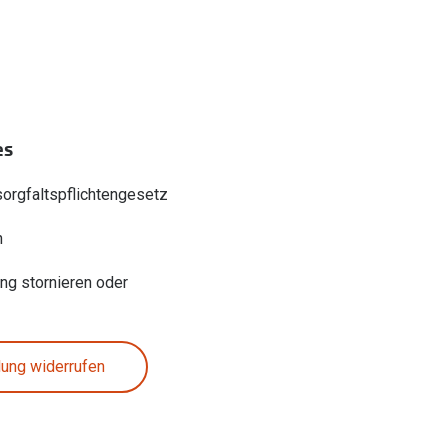
es
sorgfaltspflichtengesetz
n
ung stornieren oder
lung widerrufen