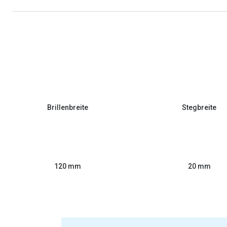
Brillenbreite
Stegbreite
120 mm
20 mm