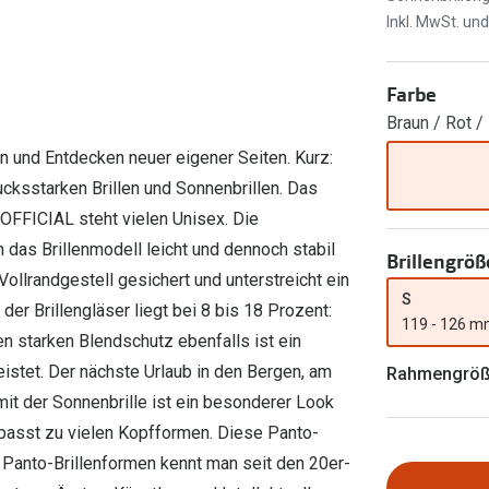
Ray-Ban Meta
Gleitsichtlinsen
Inkl. MwSt. un
Zahlung & Gutscheinkarten
Zubehör
obetragen
Oakley Meta
Sphärische Linsen
Filialauskünfte
er
l 3
Brillentrends 2026
Brillenbügel
Torische Linsen
Farbe
Braun / Rot /
Rücksendung
g lesen
Brillenetuis
Farblinsen
o
Min.-5%
n und Entdecken neuer eigener Seiten. Kurz:
ber
Brillenkettchen
Motivlinsen
ucksstarken Brillen und Sonnenbrillen. Das
OFFICIAL steht vielen Unisex. Die
das Brillenmodell leicht und dennoch stabil
Brillengröß
Vollrandgestell gesichert und unterstreicht ein
S
er Brillengläser liegt bei 8 bis 18 Prozent:
119 - 126 
en starken Blendschutz ebenfalls ist ein
istet. Der nächste Urlaub in den Bergen, am
Rahmengrö
t der Sonnenbrille ist ein besonderer Look
 passt zu vielen Kopfformen. Diese Panto-
. Panto-Brillenformen kennt man seit den 20er-