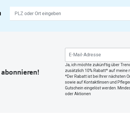
Keine
n
Ergebnisse
gefunden.
Bitte
nutzen
Sie
untenstehenden
Button
Ja, ich möchte zukünftig über Tren
um
r abonnieren!
zusätzlich 10% Rabatt* auf meine n
Ihren
*Der Rabatt ist bei Ihrer nächsten O
aktuellen
sowie auf Kontaktlinsen und Pflegem
Standort
Gutschein eingelöst werden. Mindes
zu
oder Aktionen
teilen.