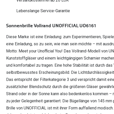
Versandkostenfrei ab 20 EUR
Oakley Meta entdecken
Wann brauche ich ein Hörgerät?
Lesebrillen
Mit Sehstärke
Online Brillenberater
alle Marken
Ratgeber
Hörgeräte-Arten
Kontaktlinsen-Pr
Lebenslange Service-Garantie
Weitere Kategorien
Sportsonnenbrillen
Hörtest
Gleitsicht Ratgeb
iWear Nimm 4 zah
Ray-Ban Meta ausprobieren
Weitere Kategorien
Sonnenbrille Vollrand UNOFFICIAL UO6161
Brillen Sale
Alle Hörakustik Ratgeber
Brillenpass richti
Kontaktlinsen-Ab
Diese Marke ist eine Einladung: zum Experimentieren, Spiele
Sonnenbrillen Sale
Alle Brillen Ratge
iWear Direct
eine Einladung, so zu sein, wie man sein möchte – mit ausdr
Motto: Meet your Unofficial You! Das Vollrand-Modell von UN
Kunststoffgläser und einem leichtgängigen Scharnier machen 
und komfortabel zu tragen. Eine hohe Stabilität ist durch das 
selbstbewusstes Erscheinungsbild. Die Lichtdurchlässigkeit d
Das entspricht der Filterkategorie 3 und verspricht damit ein
zusätzlicher Blendschutz durch die größeren Gläser gewährle
Strand oder in der Sonne kann also bedenkenlos kommen – mi
zu jeder Gelegenheit garantiert. Die Bügellänge von 145 mm
Brille von UNOFFICIAL ist mit ihrer Form auffallend modisch