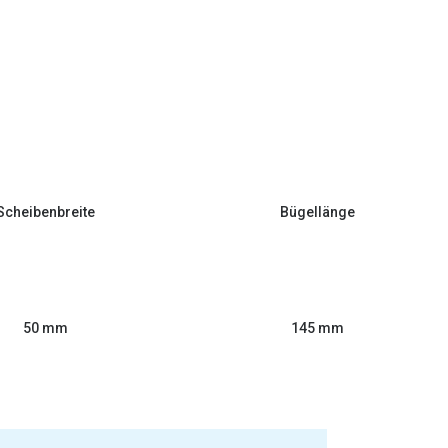
Scheibenbreite
Bügellänge
50 mm
145 mm