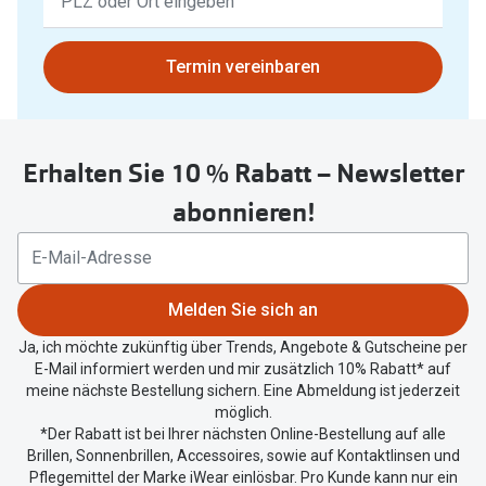
Ergebnisse
gefunden.
Bitte
Termin vereinbaren
nutzen
Sie
untenstehenden
Erhalten Sie 10 % Rabatt – Newsletter
Button
um
abonnieren!
Ihren
aktuellen
Standort
zu
Melden Sie sich an
teilen.
Ja, ich möchte zukünftig über Trends, Angebote & Gutscheine per
E-Mail informiert werden und mir zusätzlich 10% Rabatt* auf
meine nächste Bestellung sichern. Eine Abmeldung ist jederzeit
möglich.
*Der Rabatt ist bei Ihrer nächsten Online-Bestellung auf alle
Brillen, Sonnenbrillen, Accessoires, sowie auf Kontaktlinsen und
Pflegemittel der Marke iWear einlösbar. Pro Kunde kann nur ein