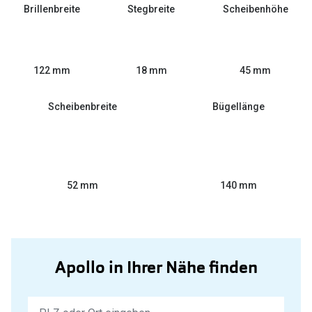
Brillenbreite
Stegbreite
Scheibenhöhe
18 mm
122 mm
45 mm
Scheibenbreite
Bügellänge
52 mm
140 mm
Apollo in Ihrer Nähe finden
Keine