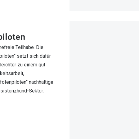
piloten
efreie Teilhabe. Die
loten“ setzt sich dafür
leichter zu einem gut
eitsarbeit,
otenpiloten“ nachhaltige
Assistenzhund-Sektor.