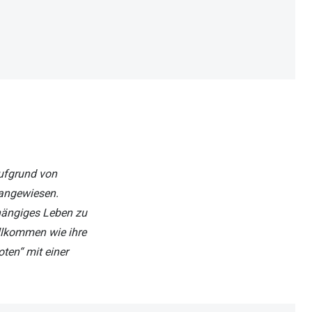
Brillenbügel
Brillenetuis
Brillenkettchen
ufgrund von
 angewiesen.
hängiges Leben zu
llkommen wie ihre
ten“ mit einer