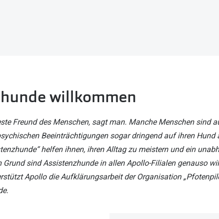
Filialauskünfte
er
l 3
Brillentrends 2026
Brillenbügel
Torische Linsen
Rücksendung
g lesen
Brillenetuis
Farblinsen
o
Min.-5%
ber
Brillenkettchen
Motivlinsen
zhunde willkommen
beste Freund des Menschen, sagt man. Manche Menschen sind a
psychischen Beeinträchtigungen sogar dringend auf ihren Hund
enzhunde“ helfen ihnen, ihren Alltag zu meistern und ein unab
 Grund sind Assistenzhunde in allen Apollo-Filialen genauso wi
stützt Apollo die Aufklärungsarbeit der Organisation „Pfotenpilo
de.