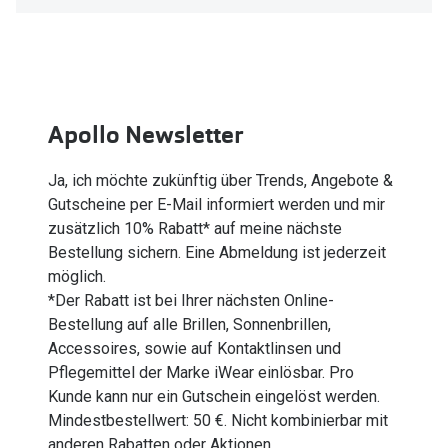
Oakley Me
Angebote
Brillen 2 für 1
Sonnenbri
20% auf selbsttönende Gläser
Randlose 
Apollo Newsletter
Back to School: 50% auf die zweite Kinderbrille
Fahrradbri
Ja, ich möchte zukünftig über Trends, Angebote &
Farbe des
Trends
Gutscheine per E-Mail informiert werden und mir
zusätzlich 10% Rabatt* auf meine nächste
Zubehör
Nuance Audio Brille
Bestellung sichern. Eine Abmeldung ist jederzeit
Brillenbüg
Ray-Ban Meta
möglich.
*Der Rabatt ist bei Ihrer nächsten Online-
Brillenetui
Oakley Meta
Bestellung auf alle Brillen, Sonnenbrillen,
Brillenket
Accessoires, sowie auf Kontaktlinsen und
Brillentrends 2026
Pflegemittel der Marke iWear einlösbar. Pro
Ratgeber
Kunde kann nur ein Gutschein eingelöst werden.
Gläser
Mindestbestellwert: 50 €. Nicht kombinierbar mit
UV-Schutz
Glaspakete
anderen Rabatten oder Aktionen