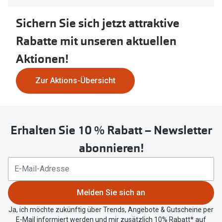
Oakley Me
Angebote
Sichern Sie sich jetzt attraktive
Brillen 2 für 1
Sonnenbri
Rabatte mit unseren aktuellen
20% auf selbsttönende Gläser
Randlose 
Aktionen!
Back to School: 50% auf die zweite Kinderbrille
Fahrradbri
Zur Aktions-Übersicht
Farbe des
Trends
Zubehör
Nuance Audio Brille
Erhalten Sie 10 % Rabatt – Newsletter
Brillenbüg
Ray-Ban Meta
abonnieren!
Brillenetui
Oakley Meta
Brillenket
Brillentrends 2026
Ratgeber
Melden Sie sich an
Gläser
UV-Schutz
Ja, ich möchte zukünftig über Trends, Angebote & Gutscheine per
Glaspakete
E-Mail informiert werden und mir zusätzlich 10% Rabatt* auf