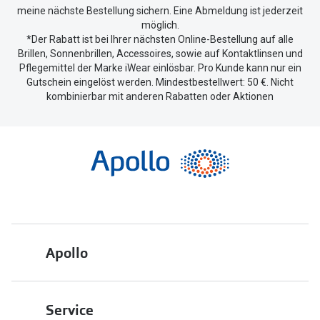
Polarisier
meine nächste Bestellung sichern. Eine Abmeldung ist jederzeit
Glasveredelungen
möglich.
Sonnenbri
*Der Rabatt ist bei Ihrer nächsten Online-Bestellung auf alle
Brillenglas Typen
Brillen, Sonnenbrillen, Accessoires, sowie auf Kontaktlinsen und
Alle Sonne
Pflegemittel der Marke iWear einlösbar. Pro Kunde kann nur ein
Transitions Gläser
Gutschein eingelöst werden. Mindestbestellwert: 50 €. Nicht
kombinierbar mit anderen Rabatten oder Aktionen
Angebote
Blaulichtfilter
Brillen 2 f
Stellest®-Brillengläser
Zubehör
Brillenbügel
Brillenetuis
Brillenkettchen
Apollo
Über uns
Service