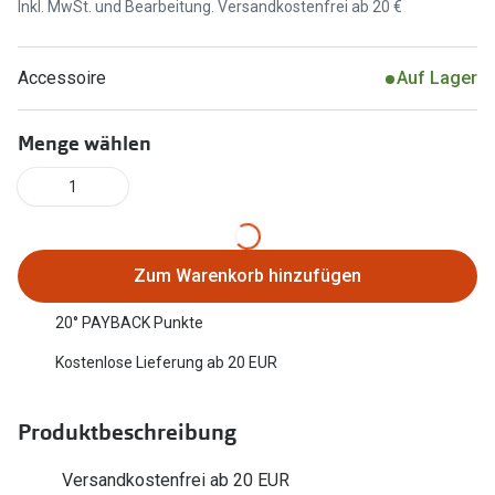
Inkl. MwSt. und Bearbeitung. Versandkostenfrei ab 20 €
Marken
Sonnenbri
Ray-Ban
Accessoire
Auf Lager
Marken
DbyD
Ray-Ban
Menge wählen
Prada
Prada
1
Seen
Ralph Lau
Miu Miu
Unofficial
Zum Warenkorb hinzufügen
alle Marken
Oakley
20° PAYBACK Punkte
Miu Miu
Ratgeber
Kostenlose Lieferung ab 20 EUR
Gleitsicht Ratgeber
alle Mark
Produktbeschreibung
Brillenpass richtig lesen
Trends
Alle Brillen Ratgeber
Ray-Ban 
Versandkostenfrei ab 20 EUR