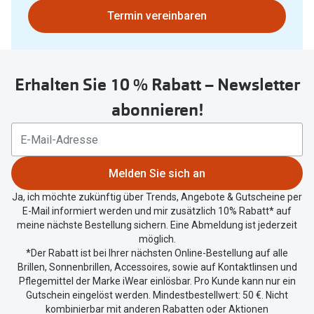
Polarisier
Bitte
Termin vereinbaren
Glasveredelungen
nutzen
Sonnenbri
Brillenglas Typen
Sie
Alle Sonne
untenstehenden
Transitions Gläser
Erhalten Sie 10 % Rabatt – Newsletter
Button
Angebote
um
Blaulichtfilter
abonnieren!
Ihren
Brillen 2 f
Stellest®-Brillengläser
aktuellen
Standort
Zubehör
zu
Melden Sie sich an
teilen.
Brillenbügel
Ja, ich möchte zukünftig über Trends, Angebote & Gutscheine per
E-Mail informiert werden und mir zusätzlich 10% Rabatt* auf
Brillenetuis
meine nächste Bestellung sichern. Eine Abmeldung ist jederzeit
möglich.
Brillenkettchen
*Der Rabatt ist bei Ihrer nächsten Online-Bestellung auf alle
Brillen, Sonnenbrillen, Accessoires, sowie auf Kontaktlinsen und
Pflegemittel der Marke iWear einlösbar. Pro Kunde kann nur ein
Gutschein eingelöst werden. Mindestbestellwert: 50 €. Nicht
kombinierbar mit anderen Rabatten oder Aktionen