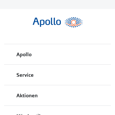
Apollo
Über uns
Service
Engagement
Bestellstatus
Energiepolitik
Aktionen
FAQ
Presse
2 für 1
Terminvereinbarung
Job & Karriere