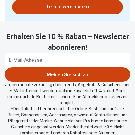
Polarisier
Bitte
Termin vereinbaren
Glasveredelungen
nutzen
Sonnenbri
Brillenglas Typen
Sie
Alle Sonne
untenstehenden
Transitions Gläser
Erhalten Sie 10 % Rabatt – Newsletter
Button
Angebote
um
Blaulichtfilter
abonnieren!
Ihren
Brillen 2 f
Stellest®-Brillengläser
aktuellen
Standort
Zubehör
zu
Melden Sie sich an
teilen.
Brillenbügel
Ja, ich möchte zukünftig über Trends, Angebote & Gutscheine per
E-Mail informiert werden und mir zusätzlich 10% Rabatt* auf
Brillenetuis
meine nächste Bestellung sichern. Eine Abmeldung ist jederzeit
möglich.
Brillenkettchen
*Der Rabatt ist bei Ihrer nächsten Online-Bestellung auf alle
Brillen, Sonnenbrillen, Accessoires, sowie auf Kontaktlinsen und
Pflegemittel der Marke iWear einlösbar. Pro Kunde kann nur ein
Gutschein eingelöst werden. Mindestbestellwert: 50 €. Nicht
kombinierbar mit anderen Rabatten oder Aktionen