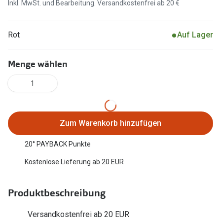
Inkl. MwSt. und Bearbeitung. Versandkostenfrei ab 20 €
Marken
Sonnenbri
Ray-Ban
Rot
Auf Lager
Marken
DbyD
Ray-Ban
Menge wählen
Prada
Prada
1
Seen
Ralph Lau
Miu Miu
Unofficial
Zum Warenkorb hinzufügen
alle Marken
Oakley
20° PAYBACK Punkte
Miu Miu
Ratgeber
Kostenlose Lieferung ab 20 EUR
Gleitsicht Ratgeber
alle Mark
Produktbeschreibung
Brillenpass richtig lesen
Trends
Alle Brillen Ratgeber
Ray-Ban 
Versandkostenfrei ab 20 EUR