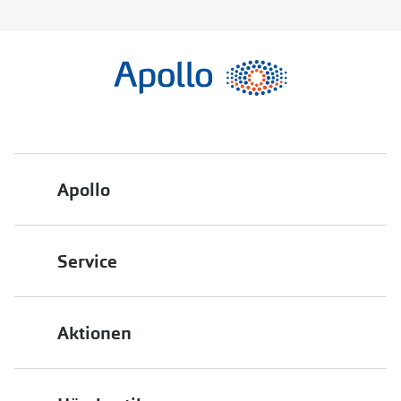
Apollo
Über uns
Service
Engagement
Bestellstatus
Energiepolitik
Aktionen
FAQ
Presse
2 für 1
Terminvereinbarung
Job & Karriere