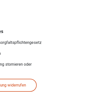
es
sorgfaltspflichtengesetz
n
ung stornieren oder
lung widerrufen