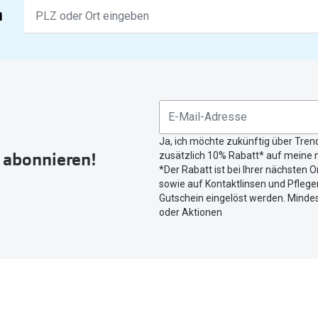
Keine
n
Ergebnisse
gefunden.
Bitte
nutzen
Sie
untenstehenden
Button
Ja, ich möchte zukünftig über Tren
um
r abonnieren!
zusätzlich 10% Rabatt* auf meine n
Ihren
*Der Rabatt ist bei Ihrer nächsten O
aktuellen
sowie auf Kontaktlinsen und Pflegem
Standort
Gutschein eingelöst werden. Mindes
zu
oder Aktionen
teilen.