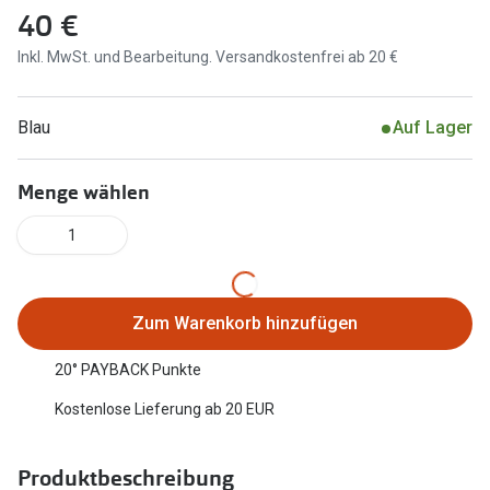
40 €
Marken
Sonnenbri
Inkl. MwSt. und Bearbeitung. Versandkostenfrei ab 20 €
Ray-Ban
Marken
DbyD
Ray-Ban
Blau
Auf Lager
Prada
Prada
Menge wählen
Seen
Ralph Lau
1
Miu Miu
Unofficial
alle Marken
Oakley
Zum Warenkorb hinzufügen
Miu Miu
Ratgeber
20° PAYBACK Punkte
Gleitsicht Ratgeber
alle Mark
Kostenlose Lieferung ab 20 EUR
Brillenpass richtig lesen
Trends
Alle Brillen Ratgeber
Ray-Ban 
Produktbeschreibung