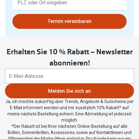
Polarisier
Ergebnisse
Glasveredelungen
gefunden.
Sonnenbri
Brillenglas Typen
Bitte
Termin vereinbaren
nutzen
Alle Sonne
Transitions Gläser
Sie
untenstehenden
Angebote
Blaulichtfilter
Erhalten Sie 10 % Rabatt – Newsletter
Button
Brillen 2 f
Stellest®-Brillengläser
um
abonnieren!
Ihren
Zubehör
aktuellen
Standort
Brillenbügel
zu
Melden Sie sich an
Brillenetuis
teilen.
Ja, ich möchte zukünftig über Trends, Angebote & Gutscheine per
Brillenkettchen
E-Mail informiert werden und mir zusätzlich 10% Rabatt* auf
meine nächste Bestellung sichern. Eine Abmeldung ist jederzeit
möglich.
*Der Rabatt ist bei Ihrer nächsten Online-Bestellung auf alle
Brillen, Sonnenbrillen, Accessoires, sowie auf Kontaktlinsen und
Pflegemittel der Marke iWear einlösbar. Pro Kunde kann nur ein