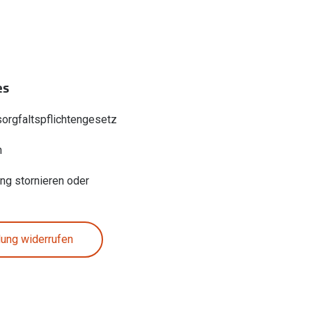
es
sorgfaltspflichtengesetz
n
ung stornieren oder
lung widerrufen