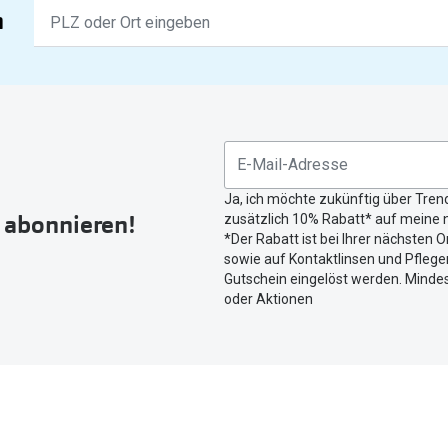
Keine
n
Ergebnisse
gefunden.
Bitte
nutzen
Sie
untenstehenden
Button
Ja, ich möchte zukünftig über Tren
um
r abonnieren!
zusätzlich 10% Rabatt* auf meine n
Ihren
*Der Rabatt ist bei Ihrer nächsten O
aktuellen
sowie auf Kontaktlinsen und Pflegem
Standort
Gutschein eingelöst werden. Mindes
zu
oder Aktionen
teilen.