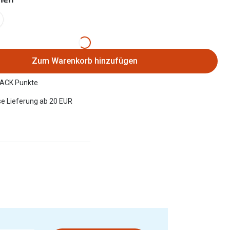
Brillenbügel
Brillenetuis
Brillenkettchen
Zum Warenkorb hinzufügen
ACK Punkte
e Lieferung ab 20 EUR