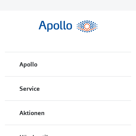
Apollo
Über uns
Service
Engagement
Bestellstatus
Energiepolitik
Aktionen
FAQ
Presse
2 für 1
Terminvereinbarung
Job & Karriere