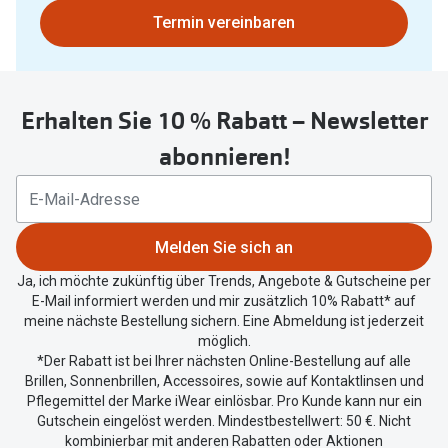
Polarisier
Bitte
Termin vereinbaren
Glasveredelungen
nutzen
Sonnenbri
Brillenglas Typen
Sie
Alle Sonne
untenstehenden
Transitions Gläser
Erhalten Sie 10 % Rabatt – Newsletter
Button
Angebote
um
Blaulichtfilter
abonnieren!
Ihren
Brillen 2 f
Stellest®-Brillengläser
aktuellen
Standort
Zubehör
zu
Melden Sie sich an
teilen.
Brillenbügel
Ja, ich möchte zukünftig über Trends, Angebote & Gutscheine per
E-Mail informiert werden und mir zusätzlich 10% Rabatt* auf
Brillenetuis
meine nächste Bestellung sichern. Eine Abmeldung ist jederzeit
möglich.
Brillenkettchen
*Der Rabatt ist bei Ihrer nächsten Online-Bestellung auf alle
Brillen, Sonnenbrillen, Accessoires, sowie auf Kontaktlinsen und
Pflegemittel der Marke iWear einlösbar. Pro Kunde kann nur ein
Gutschein eingelöst werden. Mindestbestellwert: 50 €. Nicht
kombinierbar mit anderen Rabatten oder Aktionen