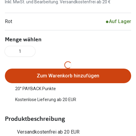
Inkl. MwSt. und Bearbeitung. Versandkostenfrei ab 20 €
Marken
Sonnenbri
Ray-Ban
Rot
Auf Lager
Marken
DbyD
Ray-Ban
Menge wählen
Prada
Prada
1
Seen
Ralph Lau
Miu Miu
Unofficial
Zum Warenkorb hinzufügen
alle Marken
Oakley
20° PAYBACK Punkte
Miu Miu
Ratgeber
Kostenlose Lieferung ab 20 EUR
Gleitsicht Ratgeber
alle Mark
Produktbeschreibung
Brillenpass richtig lesen
Trends
Alle Brillen Ratgeber
Ray-Ban 
Versandkostenfrei ab 20 EUR