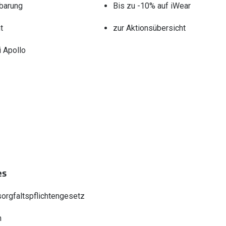
barung
Bis zu -10% auf iWear
t
zur Aktionsübersicht
 Apollo
es
sorgfaltspflichtengesetz
n