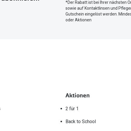
*Der Rabatt ist bei Ihrer nächsten O
aktuellen
sowie auf Kontaktlinsen und Pflegem
Standort
Gutschein eingelöst werden. Mindes
zu
oder Aktionen
teilen.
Aktionen
s
2 für 1
Back to School