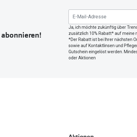
Sie
untenstehenden
Button
Ja, ich möchte zukünftig über Tren
um
r abonnieren!
zusätzlich 10% Rabatt* auf meine n
Ihren
*Der Rabatt ist bei Ihrer nächsten O
aktuellen
sowie auf Kontaktlinsen und Pflegem
Standort
Gutschein eingelöst werden. Mindes
zu
oder Aktionen
teilen.
Aktionen