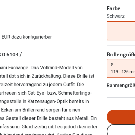
Ray-Ban Meta
Gleitsichtlinsen
Zahlung & Gutscheinkarten
Farbe
Zubehör
obetragen
Oakley Meta
Sphärische Linsen
Schwarz
Filialauskünfte
er
l 3
Brillentrends 2026
Brillenbügel
Torische Linsen
Rücksendung
g lesen
Brillenetuis
Farblinsen
o
Min.-5%
0 EUR dazu konfigurierbar
ber
Brillenkettchen
Motivlinsen
Brillengröß
 0 6103 /
S
mani Exchange. Das Vollrand-Modell von
119 - 126 
ll übt sich in Zurückhaltung. Diese Brille ist
Freizeit hervorragend zu jedem Outfit. Die
Rahmengrö
rfreuen sich Cat-Eye- bzw. Schmetterlings-
llengestelle in Katzenaugen-Optik bereits in
Ecken am Brillenrand sorgen für einen
s Gestell dieser Brille besteht aus Metall. Ein
enfassung. Gleichzeitig gibt es jedoch keinerlei