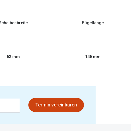
Scheibenbreite
Bügellänge
53 mm
145 mm
Termin vereinbaren