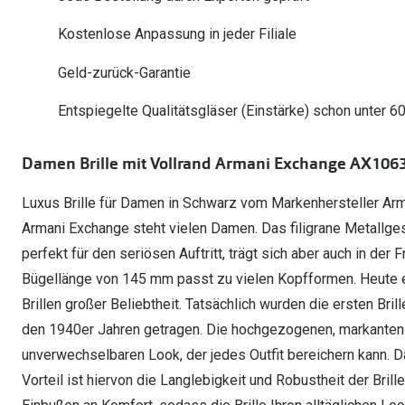
Oakley Meta entdecken
Wann brauche ich ein Hörgerät?
Lesebrillen
Mit Sehstärke
Online Brillenberater
alle Marken
Ratgeber
Kostenlose Anpassung in jeder Filiale
Hörgeräte-Arten
Kontaktlinsen-Pr
Weitere Kategorien
Sportsonnenbrillen
Hörtest
Gleitsicht Ratgeb
iWear Nimm 4 zah
Geld-zurück-Garantie
Ray-Ban Meta ausprobieren
Weitere Kategorien
Brillen Sale
Alle Hörakustik Ratgeber
Brillenpass richti
Kontaktlinsen-Ab
Entspiegelte Qualitätsgläser (Einstärke) schon unter 6
Sonnenbrillen Sale
Alle Brillen Ratge
iWear Direct
Damen Brille mit Vollrand Armani Exchange AX1063
Luxus Brille für Damen in Schwarz vom Markenhersteller Ar
Armani Exchange steht vielen Damen. Das filigrane Metallgeste
perfekt für den seriösen Auftritt, trägt sich aber auch in der 
Bügellänge von 145 mm passt zu vielen Kopfformen. Heute e
Brillen großer Beliebtheit. Tatsächlich wurden die ersten Bri
den 1940er Jahren getragen. Die hochgezogenen, markanten 
unverwechselbaren Look, der jedes Outfit bereichern kann. Da
Vorteil ist hiervon die Langlebigkeit und Robustheit der Brill