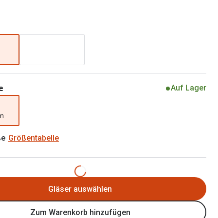
Brillen 2 für 1
Alle Marken
Zubehör
Brillenbügel
Brillenetuis
Brillenkettchen
e
Auf Lager
mm
ße
Größentabelle
Gläser auswählen
Zum Warenkorb hinzufügen