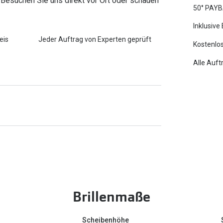
 Besuchen Sie uns direkt vor Ort oder schauen
50° PAYB
Inklusive
eis
Jeder Auftrag von Experten geprüft
Kostenlos
Alle Auft
Brillenmaße
Scheibenhöhe