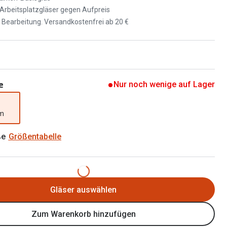
Brillen 2 für 1
d Arbeitsplatzgläser gegen Aufpreis
Alle Marken
Zubehör
d Bearbeitung. Versandkostenfrei ab 20 €
Brillenbügel
Brillenetuis
Brillenkettchen
e
Nur noch wenige auf Lager
mm
ße
Größentabelle
Gläser auswählen
Zum Warenkorb hinzufügen