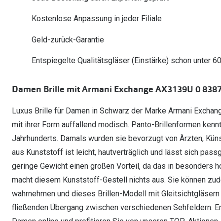
Oakley Meta entdecken
Wann brauche ich ein Hörgerät?
Lesebrillen
Mit Sehstärke
Online Brillenberater
alle Marken
Ratgeber
Kostenlose Anpassung in jeder Filiale
Hörgeräte-Arten
Kontaktlinsen-Pr
Weitere Kategorien
Sportsonnenbrillen
Hörtest
Gleitsicht Ratgeb
iWear Nimm 4 zah
Geld-zurück-Garantie
Ray-Ban Meta ausprobieren
Weitere Kategorien
Brillen Sale
Alle Hörakustik Ratgeber
Brillenpass richti
Kontaktlinsen-Ab
Entspiegelte Qualitätsgläser (Einstärke) schon unter 6
Sonnenbrillen Sale
Alle Brillen Ratge
iWear Direct
Damen Brille mit Armani Exchange AX3139U 0 8387
Luxus Brille für Damen in Schwarz der Marke Armani Exchang
mit ihrer Form auffallend modisch. Panto-Brillenformen kenn
Jahrhunderts. Damals wurden sie bevorzugt von Ärzten, Künstl
aus Kunststoff ist leicht, hautverträglich und lässt sich pas
geringe Gewicht einen großen Vorteil, da das in besonders ho
macht diesem Kunststoff-Gestell nichts aus. Sie können zud
wahrnehmen und dieses Brillen-Modell mit Gleitsichtgläsern
fließenden Übergang zwischen verschiedenen Sehfeldern. Entd