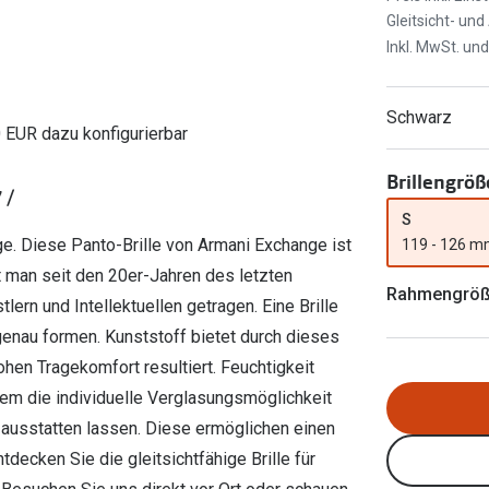
Ray-Ban Meta
Gleitsichtlinsen
Gleitsicht- un
Zahlung & Gutscheinkarten
Zubehör
obetragen
Oakley Meta
Sphärische Linsen
Inkl. MwSt. un
Filialauskünfte
er
l 3
Brillentrends 2026
Brillenbügel
Torische Linsen
Schwarz
Rücksendung
g lesen
Brillenetuis
Farblinsen
o
Min.-5%
0 EUR dazu konfigurierbar
ber
Brillenkettchen
Motivlinsen
Brillengröß
 /
S
e. Diese Panto-Brille von Armani Exchange ist
119 - 126 
t man seit den 20er-Jahren des letzten
Rahmengrö
ern und Intellektuellen getragen. Eine Brille
sgenau formen. Kunststoff bietet durch dieses
hen Tragekomfort resultiert. Feuchtigkeit
em die individuelle Verglasungsmöglichkeit
 ausstatten lassen. Diese ermöglichen einen
ecken Sie die gleitsichtfähige Brille für