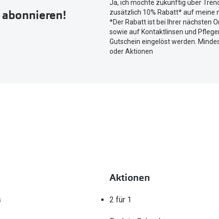
Ja, ich möchte zukünftig über Tren
um
r abonnieren!
zusätzlich 10% Rabatt* auf meine n
Ihren
*Der Rabatt ist bei Ihrer nächsten O
aktuellen
sowie auf Kontaktlinsen und Pflegem
Standort
Gutschein eingelöst werden. Mindes
zu
oder Aktionen
teilen.
Aktionen
s
2 für 1