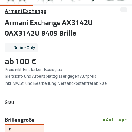
Armani Exchange
Marken
Sonnenbri
Ray-Ban
Armani Exchange AX3142U
Marken
0AX3142U 8409 Brille
DbyD
Ray-Ban
Prada
Prada
Online Only
Seen
Ralph Lau
ab
100 €
Miu Miu
Unofficial
Preis inkl. Einstärken-Basisglas
Gleitsicht- und Arbeitsplatzgläser gegen Aufpreis
alle Marken
Oakley
Inkl. MwSt. und Bearbeitung. Versandkostenfrei ab 20 €
Miu Miu
Ratgeber
Grau
Gleitsicht Ratgeber
alle Mark
Brillenpass richtig lesen
Trends
Brillengröße
Auf Lager
Alle Brillen Ratgeber
Ray-Ban 
S