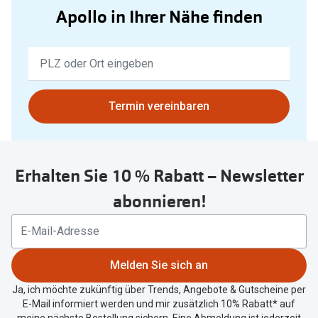
Apollo in Ihrer Nähe finden
Keine
Ergebnisse
gefunden.
Bitte
Termin vereinbaren
nutzen
Sie
untenstehenden
Erhalten Sie 10 % Rabatt – Newsletter
Button
um
abonnieren!
Ihren
aktuellen
Standort
zu
Melden Sie sich an
teilen.
Ja, ich möchte zukünftig über Trends, Angebote & Gutscheine per
E-Mail informiert werden und mir zusätzlich 10% Rabatt* auf
meine nächste Bestellung sichern. Eine Abmeldung ist jederzeit