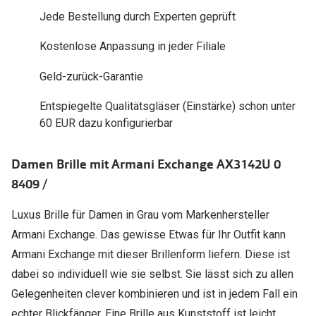
Polarisier
Jede Bestellung durch Experten geprüft
Glasveredelungen
Sonnenbri
Brillenglas Typen
Kostenlose Anpassung in jeder Filiale
Alle Sonne
Transitions Gläser
Geld-zurück-Garantie
Angebote
Blaulichtfilter
Entspiegelte Qualitätsgläser (Einstärke) schon unter
Brillen 2 f
60 EUR dazu konfigurierbar
Stellest®-Brillengläser
Damen Brille mit Armani Exchange AX3142U 0
Zubehör
8409 /
Brillenbügel
Brillenetuis
Luxus Brille für Damen in Grau vom Markenhersteller
Armani Exchange. Das gewisse Etwas für Ihr Outfit kann
Brillenkettchen
Armani Exchange mit dieser Brillenform liefern. Diese ist
dabei so individuell wie sie selbst. Sie lässt sich zu allen
Gelegenheiten clever kombinieren und ist in jedem Fall ein
echter Blickfänger. Eine Brille aus Kunststoff ist leicht,