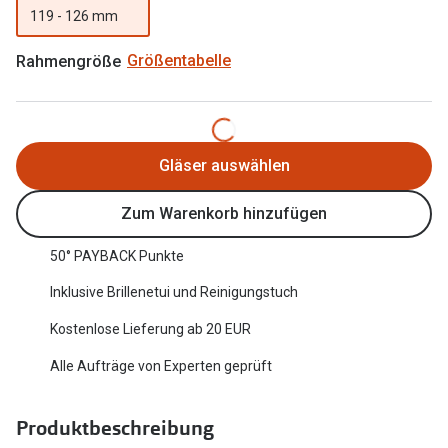
119 - 126 mm
Oakley Me
Angebote
Brillen 2 für 1
Sonnenbri
Rahmengröße
Größentabelle
20% auf selbsttönende Gläser
Randlose 
Back to School: 50% auf die zweite Kinderbrille
Fahrradbri
Gläser auswählen
Farbe des
Trends
Zum Warenkorb hinzufügen
Zubehör
Nuance Audio Brille
50° PAYBACK Punkte
Brillenbüg
Ray-Ban Meta
Inklusive Brillenetui und Reinigungstuch
Brillenetui
Oakley Meta
Kostenlose Lieferung ab 20 EUR
Brillenket
Brillentrends 2026
Alle Aufträge von Experten geprüft
Ratgeber
Gläser
UV-Schutz
Produktbeschreibung
Glaspakete