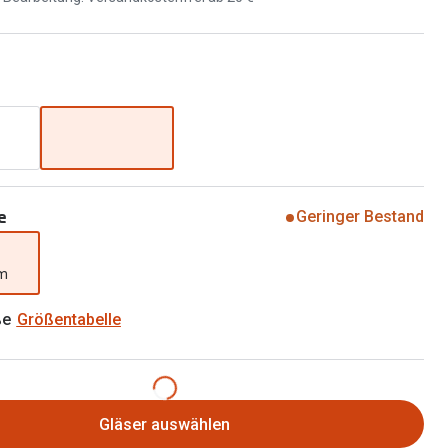
Brillen 2 für 1
Alle Marken
Zubehör
Brillenbügel
Brillenetuis
Brillenkettchen
e
Geringer Bestand
mm
ße
Größentabelle
Gläser auswählen