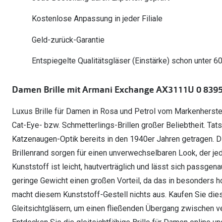
Oakley Meta entdecken
Wann brauche ich ein Hörgerät?
Lesebrillen
Mit Sehstärke
Online Brillenberater
alle Marken
Ratgeber
Kostenlose Anpassung in jeder Filiale
Hörgeräte-Arten
Kontaktlinsen-Pr
Weitere Kategorien
Sportsonnenbrillen
Hörtest
Gleitsicht Ratgeb
iWear Nimm 4 zah
Geld-zurück-Garantie
Ray-Ban Meta ausprobieren
Weitere Kategorien
Brillen Sale
Alle Hörakustik Ratgeber
Brillenpass richti
Kontaktlinsen-Ab
Entspiegelte Qualitätsgläser (Einstärke) schon unter 6
Sonnenbrillen Sale
Alle Brillen Ratge
iWear Direct
Damen Brille mit Armani Exchange AX3111U 0 839
Luxus Brille für Damen in Rosa und Petrol vom Markenherste
Cat-Eye- bzw. Schmetterlings-Brillen großer Beliebtheit. Tats
Katzenaugen-Optik bereits in den 1940er Jahren getragen.
Brillenrand sorgen für einen unverwechselbaren Look, der jede
Kunststoff ist leicht, hautverträglich und lässt sich passgen
geringe Gewicht einen großen Vorteil, da das in besonders ho
macht diesem Kunststoff-Gestell nichts aus. Kaufen Sie dies
Gleitsichtgläsern, um einen fließenden Übergang zwischen v