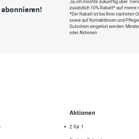
Ja, ich möchte zukünftig über Tren
um
r abonnieren!
zusätzlich 10% Rabatt* auf meine n
Ihren
*Der Rabatt ist bei Ihrer nächsten O
aktuellen
sowie auf Kontaktlinsen und Pflegem
Standort
Gutschein eingelöst werden. Mindes
zu
oder Aktionen
teilen.
Aktionen
s
2 für 1