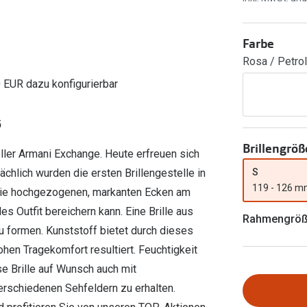
Ray-Ban Meta
Gleitsichtlinsen
Zahlung & Gutscheinkarten
Zubehör
obetragen
Oakley Meta
Sphärische Linsen
Filialauskünfte
Farbe
er
l 3
Brillentrends 2026
Brillenbügel
Torische Linsen
Rosa / Petrol
Rücksendung
g lesen
Brillenetuis
Farblinsen
o
Min.-5%
0 EUR dazu konfigurierbar
ber
Brillenkettchen
Motivlinsen
5
Brillengröß
ller Armani Exchange. Heute erfreuen sich
S
ächlich wurden die ersten Brillengestelle in
119 - 126 
 Die hochgezogenen, markanten Ecken am
s Outfit bereichern kann. Eine Brille aus
Rahmengrö
au formen. Kunststoff bietet durch dieses
hen Tragekomfort resultiert. Feuchtigkeit
e Brille auf Wunsch auch mit
erschiedenen Sehfeldern zu erhalten.