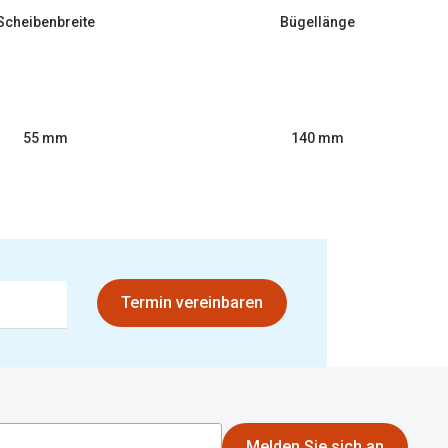
Scheibenbreite
Bügellänge
55 mm
140 mm
Termin vereinbaren
Melden Sie sich an