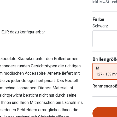
Ray-Ban Meta
Gleitsichtlinsen
Inkl. MwSt. un
Zahlung & Gutscheinkarten
Zubehör
obetragen
Oakley Meta
Sphärische Linsen
Filialauskünfte
Farbe
er
l 3
Brillentrends 2026
Brillenbügel
Torische Linsen
Schwarz
Rücksendung
g lesen
Brillenetuis
Farblinsen
o
Min.-5%
0 EUR dazu konfigurierbar
ber
Brillenkettchen
Motivlinsen
Brillengröß
absolute Klassiker unter den Brillenformen:
 besonders runden Gesichtstypen die richtigen
M
em modischen Accessoire. Arnette liefert mit
127 - 139 
ie zu jeder Gelegenheit passt. Das Gestell
Rahmengrö
m schnell anpassen. Dieses Material ist
eichtgewicht besticht nicht nur durch seine
Ihnen und Ihren Mitmenschen ein Lächeln ins
hiedenen Sehfeldern ermöglichen Ihnen die