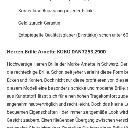
Oakley Meta entdecken
Wann brauche ich ein Hörgerät?
Lesebrillen
Mit Sehstärke
Online Brillenberater
alle Marken
Ratgeber
Kostenlose Anpassung in jeder Filiale
Hörgeräte-Arten
Kontaktlinsen-Pr
Weitere Kategorien
Sportsonnenbrillen
Hörtest
Gleitsicht Ratgeb
iWear Nimm 4 zah
Geld-zurück-Garantie
Ray-Ban Meta ausprobieren
Weitere Kategorien
Brillen Sale
Alle Hörakustik Ratgeber
Brillenpass richti
Kontaktlinsen-Ab
Entspiegelte Qualitätsgläser (Einstärke) schon unter 6
Sonnenbrillen Sale
Alle Brillen Ratge
iWear Direct
Herren Brille Arnette KOKO 0AN7253 2900
Hochwertige Herren Brille der Marke Arnette in Schwarz. Der 
die rechteckige Brille. Schon seit jeher verleiht diese Form
Ecken und Kanten. Doch nicht nur diese profitieren von dies
diesem Modell eine besonders schicke und moderne Brille, d
aus Kunststoff lässt sich für einen hohen Tragekomfort zude
angenehm hautverträglich und recht leicht. Doch das kleine L
bequemen Eigenschaften - der immer zeitgemäße Look wird 
Gesicht zaubern. Einen fließenden Übergang zwischen versc