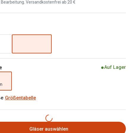
Brillen 2 für 1
d Bearbeitung. Versandkostenfrei ab 20 €
Alle Marken
Zubehör
Brillenbügel
Brillenetuis
Brillenkettchen
e
Auf Lager
mm
ße
Größentabelle
Gläser auswählen