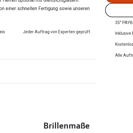
ür Herren optional mit Gleitsichtgläsern
 von einer schnellen Fertigung sowie unseren
35° PAYB
eis
Jeder Auftrag von Experten geprüft
Inklusive
Kostenlos
Alle Auft
Brillenmaße