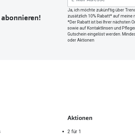
Button
Ja, ich möchte zukünftig über Tren
um
r abonnieren!
zusätzlich 10% Rabatt* auf meine n
Ihren
*Der Rabatt ist bei Ihrer nächsten O
aktuellen
sowie auf Kontaktlinsen und Pflegem
Standort
Gutschein eingelöst werden. Mindes
zu
oder Aktionen
teilen.
Aktionen
s
2 für 1