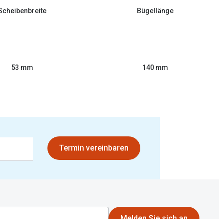
Scheibenbreite
Bügellänge
53 mm
140 mm
Termin vereinbaren
Melden Sie sich an