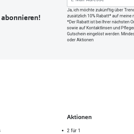
Button
Ja, ich möchte zukünftig über Tren
um
r abonnieren!
zusätzlich 10% Rabatt* auf meine n
Ihren
*Der Rabatt ist bei Ihrer nächsten O
aktuellen
sowie auf Kontaktlinsen und Pflegem
Standort
Gutschein eingelöst werden. Mindes
zu
oder Aktionen
teilen.
Aktionen
s
2 für 1