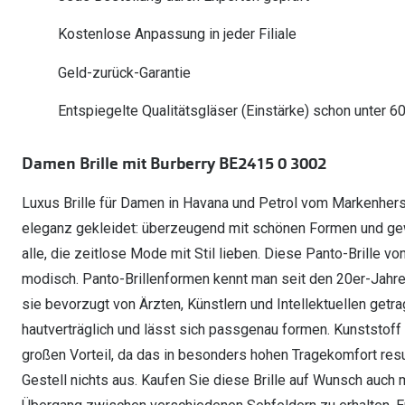
Oakley Meta entdecken
Wann brauche ich ein Hörgerät?
Lesebrillen
Mit Sehstärke
Online Brillenberater
alle Marken
Ratgeber
Kostenlose Anpassung in jeder Filiale
Hörgeräte-Arten
Kontaktlinsen-Pr
Weitere Kategorien
Sportsonnenbrillen
Hörtest
Gleitsicht Ratgeb
iWear Nimm 4 zah
Geld-zurück-Garantie
Ray-Ban Meta ausprobieren
Weitere Kategorien
Brillen Sale
Alle Hörakustik Ratgeber
Brillenpass richti
Kontaktlinsen-Ab
Entspiegelte Qualitätsgläser (Einstärke) schon unter 6
Sonnenbrillen Sale
Alle Brillen Ratge
iWear Direct
Damen Brille mit Burberry BE2415 0 3002
Luxus Brille für Damen in Havana und Petrol vom Markenherste
eleganz gekleidet: überzeugend mit schönen Formen und gewi
alle, die zeitlose Mode mit Stil lieben. Diese Panto-Brille von
modisch. Panto-Brillenformen kennt man seit den 20er-Jahr
sie bevorzugt von Ärzten, Künstlern und Intellektuellen getrage
hautverträglich und lässt sich passgenau formen. Kunststoff
großen Vorteil, da das in besonders hohen Tragekomfort resu
Gestell nichts aus. Kaufen Sie diese Brille auf Wunsch auch 