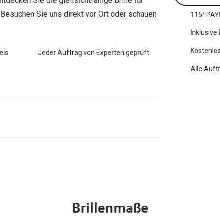
decken Sie die gleitsichtfähige Brille für
 Besuchen Sie uns direkt vor Ort oder schauen
115° PAY
Inklusive
Kostenlos
eis
Jeder Auftrag von Experten geprüft
Alle Auft
Brillenmaße