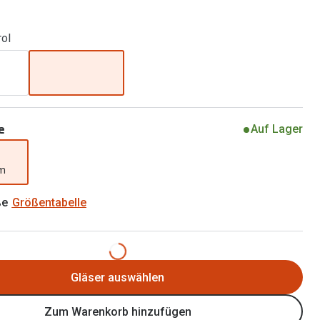
Brillen 2 für 1
Alle Marken
Zubehör
rol
Brillenbügel
Brillenetuis
Brillenkettchen
e
Auf Lager
mm
ße
Größentabelle
Gläser auswählen
Zum Warenkorb hinzufügen