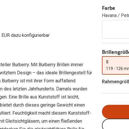
Ray-Ban Meta
Gleitsichtlinsen
Zahlung & Gutscheinkarten
Farbe
Zubehör
obetragen
Oakley Meta
Sphärische Linsen
Havana / Pet
Filialauskünfte
er
l 3
Brillentrends 2026
Brillenbügel
Torische Linsen
Rücksendung
g lesen
Brillenetuis
Farblinsen
o
Min.-5%
0 EUR dazu konfigurierbar
ber
Brillenkettchen
Motivlinsen
Brillengröß
S
ller Burberry. Mit Burberry Brillen immer
119 - 126 
tztem Design – das ideale Brillengestell für
 Burberry ist mit ihrer Form auffallend
Rahmengrö
en des letzten Jahrhunderts. Damals wurden
n. Eine Brille aus Kunststoff ist leicht,
 bietet durch dieses geringe Gewicht einen
ltiert. Feuchtigkeit macht diesem Kunststoff-
mit Gleitsichtgläsern, um einen fließenden