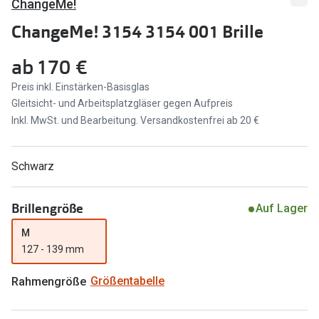
ChangeMe!
Marken
Sonnenbri
ChangeMe! 3154 3154 001 Brille
Ray-Ban
Marken
ab
170 €
DbyD
Ray-Ban
Preis inkl. Einstärken-Basisglas
Gleitsicht- und Arbeitsplatzgläser gegen Aufpreis
Prada
Prada
Inkl. MwSt. und Bearbeitung. Versandkostenfrei ab 20 €
Seen
Ralph Lau
Miu Miu
Unofficial
Schwarz
alle Marken
Oakley
Brillengröße
Auf Lager
Miu Miu
Ratgeber
M
Gleitsicht Ratgeber
alle Mark
127 - 139 mm
Brillenpass richtig lesen
Rahmengröße
Größentabelle
Trends
Alle Brillen Ratgeber
Ray-Ban 