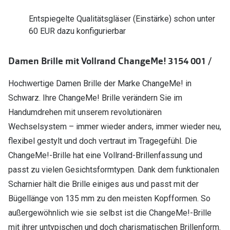
Polarisier
Glasveredelungen
Entspiegelte Qualitätsgläser (Einstärke) schon unter
Sonnenbri
60 EUR dazu konfigurierbar
Brillenglas Typen
Alle Sonne
Transitions Gläser
Damen Brille mit Vollrand ChangeMe! 3154 001 /
Angebote
Blaulichtfilter
Hochwertige Damen Brille der Marke ChangeMe! in
Brillen 2 f
Stellest®-Brillengläser
Schwarz. Ihre ChangeMe! Brille verändern Sie im
Handumdrehen mit unserem revolutionären
Zubehör
Wechselsystem – immer wieder anders, immer wieder neu,
Brillenbügel
flexibel gestylt und doch vertraut im Tragegefühl. Die
ChangeMe!-Brille hat eine Vollrand-Brillenfassung und
Brillenetuis
passt zu vielen Gesichtsformtypen. Dank dem funktionalen
Brillenkettchen
Scharnier hält die Brille einiges aus und passt mit der
Bügellänge von 135 mm zu den meisten Kopfformen. So
außergewöhnlich wie sie selbst ist die ChangeMe!-Brille
mit ihrer untypischen und doch charismatischen Brillenform.