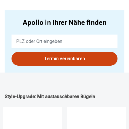
Apollo in Ihrer Nähe finden
Keine
Ergebnisse
gefunden.
Bitte
Termin vereinbaren
nutzen
Sie
untenstehenden
Button
um
Style-Upgrade: Mit austauschbaren Bügeln
Ihren
aktuellen
Standort
zu
teilen.