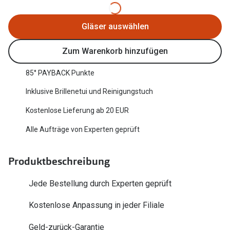
Oakley Me
Angebote
Gläser auswählen
Brillen 2 für 1
Sonnenbri
Zum Warenkorb hinzufügen
20% auf selbsttönende Gläser
Randlose 
Back to School: 50% auf die zweite Kinderbrille
Fahrradbri
85° PAYBACK Punkte
Inklusive Brillenetui und Reinigungstuch
Farbe des
Trends
Kostenlose Lieferung ab 20 EUR
Zubehör
Nuance Audio Brille
Alle Aufträge von Experten geprüft
Brillenbüg
Ray-Ban Meta
Brillenetui
Produktbeschreibung
Oakley Meta
Brillenket
Brillentrends 2026
Jede Bestellung durch Experten geprüft
Ratgeber
Kostenlose Anpassung in jeder Filiale
Gläser
UV-Schutz
Glaspakete
Geld-zurück-Garantie