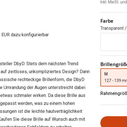
Ray-Ban Meta
Gleitsichtlinsen
Inkl. MwSt. un
Zahlung & Gutscheinkarten
Zubehör
obetragen
Oakley Meta
Sphärische Linsen
Filialauskünfte
Farbe
er
l 3
Brillentrends 2026
Brillenbügel
Torische Linsen
Transparent /
Rücksendung
g lesen
Brillenetuis
Farblinsen
o
Min.-5%
0 EUR dazu konfigurierbar
ber
Brillenkettchen
Motivlinsen
Brillengröß
rsteller DbyD. Stets dem nächsten Trend
n auf zeitloses, unkompliziertes Design? Dann
M
lassische rechteckige Brillenform, die DbyD
127 - 139 
ikale Umrandung der Augen unterstreicht dabei
Rahmengrö
etwas schmaler wirken. Da diese Brille aus
 angepasst werden, was zu einem hohen
ssungen ist die leichte hautverträglichkeit
aufen Sie diese Brille auf Wunsch auch mit