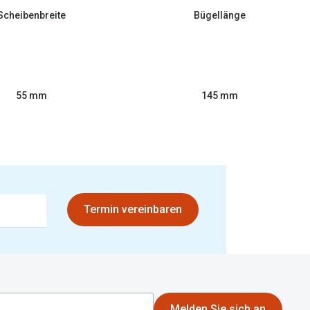
Scheibenbreite
Bügellänge
55 mm
145 mm
Termin vereinbaren
Melden Sie sich an