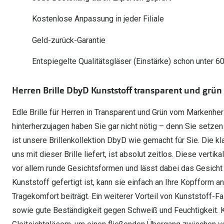
Oakley Meta entdecken
Wann brauche ich ein Hörgerät?
Lesebrillen
Mit Sehstärke
Online Brillenberater
alle Marken
Ratgeber
Kostenlose Anpassung in jeder Filiale
Hörgeräte-Arten
Kontaktlinsen-Pr
Weitere Kategorien
Sportsonnenbrillen
Hörtest
Gleitsicht Ratgeb
iWear Nimm 4 zah
Geld-zurück-Garantie
Ray-Ban Meta ausprobieren
Weitere Kategorien
Brillen Sale
Alle Hörakustik Ratgeber
Brillenpass richti
Kontaktlinsen-Ab
Entspiegelte Qualitätsgläser (Einstärke) schon unter 6
Sonnenbrillen Sale
Alle Brillen Ratge
iWear Direct
Herren Brille DbyD Kunststoff transparent und grün
Edle Brille für Herren in Transparent und Grün vom Markenhe
hinterherzujagen haben Sie gar nicht nötig – denn Sie setze
ist unsere Brillenkollektion DbyD wie gemacht für Sie. Die k
uns mit dieser Brille liefert, ist absolut zeitlos. Diese vert
vor allem runde Gesichtsformen und lässt dabei das Gesicht 
Kunststoff gefertigt ist, kann sie einfach an Ihre Kopfform
Tragekomfort beiträgt. Ein weiterer Vorteil von Kunststoff-Fa
sowie gute Beständigkeit gegen Schweiß und Feuchtigkeit. K