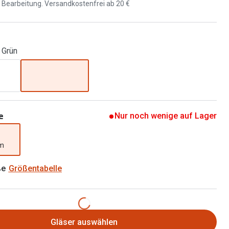
Brillen 2 für 1
d Bearbeitung. Versandkostenfrei ab 20 €
Alle Marken
Zubehör
Brillenbügel
 Grün
Brillenetuis
Brillenkettchen
e
Nur noch wenige auf Lager
mm
ße
Größentabelle
Gläser auswählen