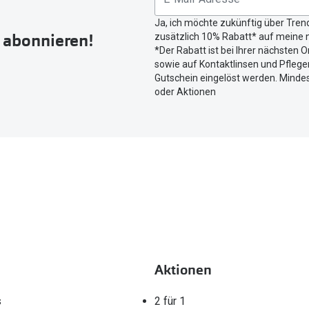
Button
Ja, ich möchte zukünftig über Tren
um
r abonnieren!
zusätzlich 10% Rabatt* auf meine n
Ihren
*Der Rabatt ist bei Ihrer nächsten O
aktuellen
sowie auf Kontaktlinsen und Pflegem
Standort
Gutschein eingelöst werden. Mindes
zu
oder Aktionen
teilen.
Aktionen
s
2 für 1