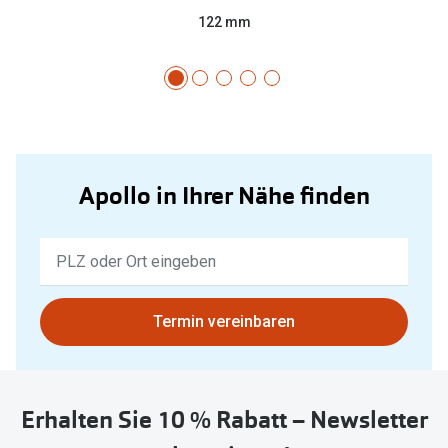
122 mm
Apollo in Ihrer Nähe finden
Keine
Ergebnisse
gefunden.
Bitte
Termin vereinbaren
nutzen
Sie
untenstehenden
Erhalten Sie 10 % Rabatt – Newsletter
Button
um