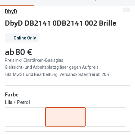
DbyD
Marken
Sonnenbri
Ray-Ban
DbyD DB2141 0DB2141 002 Brille
Marken
DbyD
Ray-Ban
Online Only
Prada
Prada
ab
80 €
Seen
Ralph Lau
Preis inkl. Einstärken-Basisglas
Gleitsicht- und Arbeitsplatzgläser gegen Aufpreis
Miu Miu
Unofficial
Inkl. MwSt. und Bearbeitung. Versandkostenfrei ab 20 €
alle Marken
Oakley
Miu Miu
Farbe
Ratgeber
Lila / Petrol
Gleitsicht Ratgeber
alle Mark
Brillenpass richtig lesen
Trends
Alle Brillen Ratgeber
Ray-Ban 