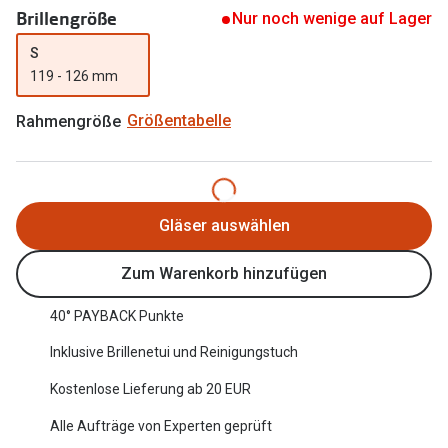
Brillengröße
Nur noch wenige auf Lager
Oakley Me
Angebote
S
Brillen 2 für 1
Sonnenbri
119 - 126 mm
20% auf selbsttönende Gläser
Randlose 
Rahmengröße
Größentabelle
Back to School: 50% auf die zweite Kinderbrille
Fahrradbri
Farbe des
Trends
Gläser auswählen
Zubehör
Nuance Audio Brille
Brillenbüg
Ray-Ban Meta
Zum Warenkorb hinzufügen
Brillenetui
Oakley Meta
40° PAYBACK Punkte
Brillenket
Brillentrends 2026
Inklusive Brillenetui und Reinigungstuch
Ratgeber
Kostenlose Lieferung ab 20 EUR
Gläser
UV-Schutz
Alle Aufträge von Experten geprüft
Glaspakete