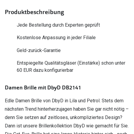
Polarisier
Glasveredelungen
Produktbeschreibung
Sonnenbri
Brillenglas Typen
Jede Bestellung durch Experten geprüft
Alle Sonne
Transitions Gläser
Kostenlose Anpassung in jeder Filiale
Angebote
Blaulichtfilter
Geld-zurück-Garantie
Brillen 2 f
Stellest®-Brillengläser
Entspiegelte Qualitätsgläser (Einstärke) schon unter
Zubehör
60 EUR dazu konfigurierbar
Brillenbügel
Damen Brille mit DbyD DB2141
Brillenetuis
Edle Damen Brille von DbyD in Lila und Petrol. Stets dem
Brillenkettchen
nächsten Trend hinterherzujagen haben Sie gar nicht nötig –
denn Sie setzen auf zeitloses, unkompliziertes Design?
Dann ist unsere Brillenkollektion DbyD wie gemacht für Sie.