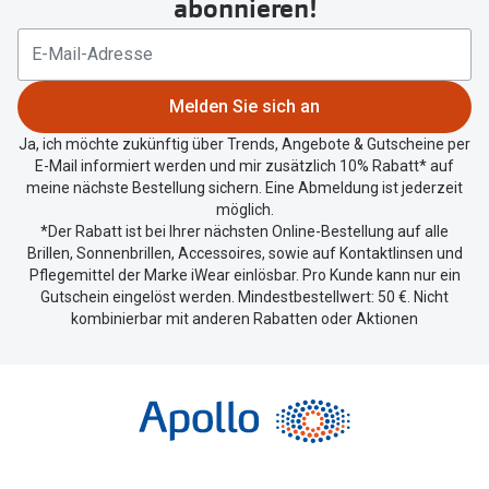
abonnieren!
Ihren
aktuellen
Standort
zu
Melden Sie sich an
teilen.
Ja, ich möchte zukünftig über Trends, Angebote & Gutscheine per
E-Mail informiert werden und mir zusätzlich 10% Rabatt* auf
meine nächste Bestellung sichern. Eine Abmeldung ist jederzeit
möglich.
*Der Rabatt ist bei Ihrer nächsten Online-Bestellung auf alle
Brillen, Sonnenbrillen, Accessoires, sowie auf Kontaktlinsen und
Pflegemittel der Marke iWear einlösbar. Pro Kunde kann nur ein
Gutschein eingelöst werden. Mindestbestellwert: 50 €. Nicht
kombinierbar mit anderen Rabatten oder Aktionen