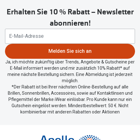
untenstehenden
Erhalten Sie 10 % Rabatt – Newsletter
Button
um
abonnieren!
Ihren
aktuellen
Standort
zu
Melden Sie sich an
teilen.
Ja, ich möchte zukünftig über Trends, Angebote & Gutscheine per
E-Mail informiert werden und mir zusätzlich 10% Rabatt* auf
meine nächste Bestellung sichern. Eine Abmeldung ist jederzeit
möglich.
*Der Rabatt ist bei Ihrer nächsten Online-Bestellung auf alle
Brillen, Sonnenbrillen, Accessoires, sowie auf Kontaktlinsen und
Pflegemittel der Marke iWear einlösbar. Pro Kunde kann nur ein
Gutschein eingelöst werden. Mindestbestellwert: 50 €. Nicht
kombinierbar mit anderen Rabatten oder Aktionen