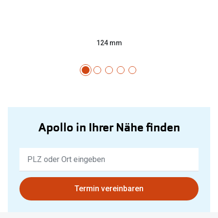
124 mm
Apollo in Ihrer Nähe finden
Keine
Ergebnisse
gefunden.
Bitte
Termin vereinbaren
nutzen
Sie