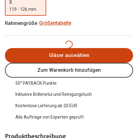
S
Oakley Me
Angebote
119 - 126 mm
Brillen 2 für 1
Sonnenbri
Rahmengröße
Größentabelle
20% auf selbsttönende Gläser
Randlose 
Back to School: 50% auf die zweite Kinderbrille
Fahrradbri
Gläser auswählen
Farbe des
Trends
Zum Warenkorb hinzufügen
Zubehör
Nuance Audio Brille
Brillenbüg
50° PAYBACK Punkte
Ray-Ban Meta
Brillenetui
Inklusive Brillenetui und Reinigungstuch
Oakley Meta
Brillenket
Kostenlose Lieferung ab 20 EUR
Brillentrends 2026
Alle Aufträge von Experten geprüft
Ratgeber
Gläser
UV-Schutz
Glaspakete
Produktbeschreibung