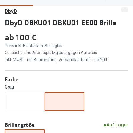
DbyD
Marken
Sonnenbri
Ray-Ban
DbyD DBKU01 DBKU01 EE00 Brille
Marken
DbyD
Ray-Ban
ab
100 €
Prada
Prada
Preis inkl. Einstärken-Basisglas
Gleitsicht- und Arbeitsplatzgläser gegen Aufpreis
Seen
Ralph Lau
Inkl. MwSt. und Bearbeitung. Versandkostenfrei ab 20 €
Miu Miu
Unofficial
Farbe
alle Marken
Oakley
Grau
Miu Miu
Ratgeber
Gleitsicht Ratgeber
alle Mark
Brillenpass richtig lesen
Trends
Brillengröße
Auf Lager
Alle Brillen Ratgeber
Ray-Ban 