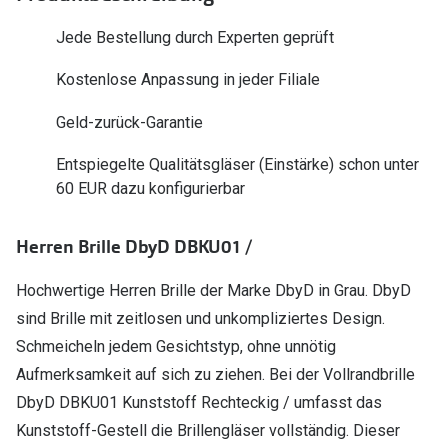
Polarisier
Glasveredelungen
Jede Bestellung durch Experten geprüft
Sonnenbri
Brillenglas Typen
Kostenlose Anpassung in jeder Filiale
Alle Sonne
Transitions Gläser
Geld-zurück-Garantie
Angebote
Blaulichtfilter
Entspiegelte Qualitätsgläser (Einstärke) schon unter
Brillen 2 f
Stellest®-Brillengläser
60 EUR dazu konfigurierbar
Zubehör
Herren Brille DbyD DBKU01 /
Brillenbügel
Hochwertige Herren Brille der Marke DbyD in Grau. DbyD
Brillenetuis
sind Brille mit zeitlosen und unkompliziertes Design.
Brillenkettchen
Schmeicheln jedem Gesichtstyp, ohne unnötig
Aufmerksamkeit auf sich zu ziehen. Bei der Vollrandbrille
DbyD DBKU01 Kunststoff Rechteckig / umfasst das
Kunststoff-Gestell die Brillengläser vollständig. Dieser