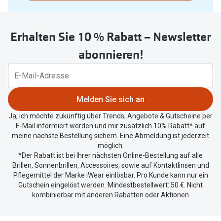
nutzen
Oakley Me
Sie
Angebote
untenstehenden
Brillen 2 für 1
Sonnenbri
Erhalten Sie 10 % Rabatt – Newsletter
Button
um
20% auf selbsttönende Gläser
Randlose 
abonnieren!
Ihren
Back to School: 50% auf die zweite Kinderbrille
Fahrradbri
aktuellen
Standort
Farbe des
Trends
zu
Melden Sie sich an
teilen.
Zubehör
Nuance Audio Brille
Ja, ich möchte zukünftig über Trends, Angebote & Gutscheine per
E-Mail informiert werden und mir zusätzlich 10% Rabatt* auf
Brillenbüg
Ray-Ban Meta
meine nächste Bestellung sichern. Eine Abmeldung ist jederzeit
möglich.
Brillenetui
Oakley Meta
*Der Rabatt ist bei Ihrer nächsten Online-Bestellung auf alle
Brillen, Sonnenbrillen, Accessoires, sowie auf Kontaktlinsen und
Brillenket
Brillentrends 2026
Pflegemittel der Marke iWear einlösbar. Pro Kunde kann nur ein
Gutschein eingelöst werden. Mindestbestellwert: 50 €. Nicht
Ratgeber
kombinierbar mit anderen Rabatten oder Aktionen
Gläser
UV-Schutz
Glaspakete