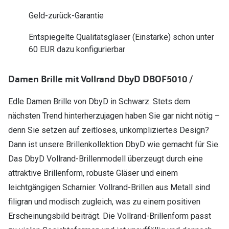
Polarisier
Glasveredelungen
Geld-zurück-Garantie
Sonnenbri
Brillenglas Typen
Entspiegelte Qualitätsgläser (Einstärke) schon unter
Alle Sonne
60 EUR dazu konfigurierbar
Transitions Gläser
Angebote
Blaulichtfilter
Damen Brille mit Vollrand DbyD DBOF5010 /
Brillen 2 f
Stellest®-Brillengläser
Edle Damen Brille von DbyD in Schwarz. Stets dem
nächsten Trend hinterherzujagen haben Sie gar nicht nötig –
Zubehör
denn Sie setzen auf zeitloses, unkompliziertes Design?
Brillenbügel
Dann ist unsere Brillenkollektion DbyD wie gemacht für Sie.
Brillenetuis
Das DbyD Vollrand-Brillenmodell überzeugt durch eine
attraktive Brillenform, robuste Gläser und einem
Brillenkettchen
leichtgängigen Scharnier. Vollrand-Brillen aus Metall sind
filigran und modisch zugleich, was zu einem positiven
Erscheinungsbild beiträgt. Die Vollrand-Brillenform passt