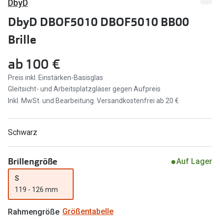
DbyD
Marken
Sonnenbri
DbyD DBOF5010 DBOF5010 BB00
Ray-Ban
Brille
Marken
DbyD
Ray-Ban
ab
100 €
Prada
Prada
Preis inkl. Einstärken-Basisglas
Gleitsicht- und Arbeitsplatzgläser gegen Aufpreis
Seen
Ralph Lau
Inkl. MwSt. und Bearbeitung. Versandkostenfrei ab 20 €
Miu Miu
Unofficial
alle Marken
Oakley
Schwarz
Miu Miu
Ratgeber
Brillengröße
Auf Lager
Gleitsicht Ratgeber
alle Mark
S
119 - 126 mm
Brillenpass richtig lesen
Trends
Alle Brillen Ratgeber
Ray-Ban 
Rahmengröße
Größentabelle