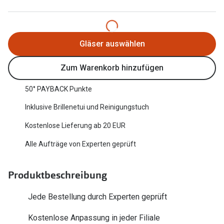
Oakley Me
Angebote
Brillen 2 für 1
Sonnenbri
Gläser auswählen
20% auf selbsttönende Gläser
Randlose 
Zum Warenkorb hinzufügen
Back to School: 50% auf die zweite Kinderbrille
Fahrradbri
50° PAYBACK Punkte
Farbe des
Trends
Inklusive Brillenetui und Reinigungstuch
Zubehör
Nuance Audio Brille
Kostenlose Lieferung ab 20 EUR
Brillenbüg
Ray-Ban Meta
Alle Aufträge von Experten geprüft
Brillenetui
Oakley Meta
Brillenket
Produktbeschreibung
Brillentrends 2026
Ratgeber
Jede Bestellung durch Experten geprüft
Gläser
UV-Schutz
Glaspakete
Kostenlose Anpassung in jeder Filiale