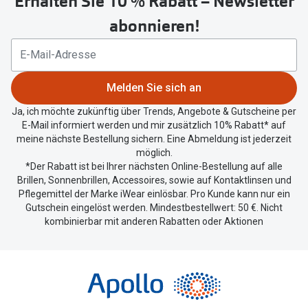
Erhalten Sie 10 % Rabatt – Newsletter
um
abonnieren!
Ihren
aktuellen
Standort
zu
Melden Sie sich an
teilen.
Ja, ich möchte zukünftig über Trends, Angebote & Gutscheine per
E-Mail informiert werden und mir zusätzlich 10% Rabatt* auf
meine nächste Bestellung sichern. Eine Abmeldung ist jederzeit
möglich.
*Der Rabatt ist bei Ihrer nächsten Online-Bestellung auf alle
Brillen, Sonnenbrillen, Accessoires, sowie auf Kontaktlinsen und
Pflegemittel der Marke iWear einlösbar. Pro Kunde kann nur ein
Gutschein eingelöst werden. Mindestbestellwert: 50 €. Nicht
kombinierbar mit anderen Rabatten oder Aktionen