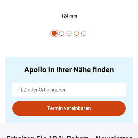
124 mm
Apollo in Ihrer Nähe finden
Keine
Ergebnisse
gefunden.
Bitte
Termin vereinbaren
nutzen
Sie
untenstehenden
Button