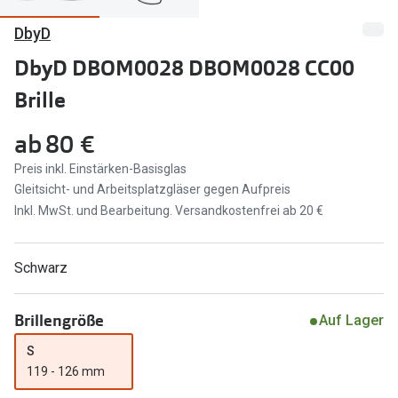
DbyD
Marken
Sonnenbri
Ray-Ban
DbyD DBOM0028 DBOM0028 CC00
Marken
Brille
DbyD
Ray-Ban
Prada
Prada
ab
80 €
Seen
Ralph Lau
Preis inkl. Einstärken-Basisglas
Gleitsicht- und Arbeitsplatzgläser gegen Aufpreis
Miu Miu
Unofficial
Inkl. MwSt. und Bearbeitung. Versandkostenfrei ab 20 €
alle Marken
Oakley
Schwarz
Miu Miu
Ratgeber
Gleitsicht Ratgeber
alle Mark
Brillengröße
Auf Lager
Brillenpass richtig lesen
S
Trends
119 - 126 mm
Alle Brillen Ratgeber
Ray-Ban 