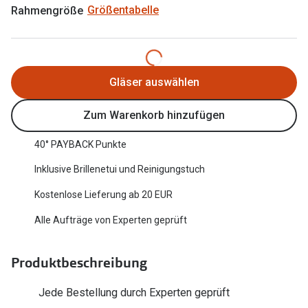
Rahmengröße
Größentabelle
Oakley Me
Angebote
Brillen 2 für 1
Sonnenbri
20% auf selbsttönende Gläser
Randlose 
Gläser auswählen
Back to School: 50% auf die zweite Kinderbrille
Fahrradbri
Zum Warenkorb hinzufügen
Farbe des
Trends
40° PAYBACK Punkte
Zubehör
Nuance Audio Brille
Inklusive Brillenetui und Reinigungstuch
Brillenbüg
Ray-Ban Meta
Kostenlose Lieferung ab 20 EUR
Brillenetui
Oakley Meta
Alle Aufträge von Experten geprüft
Brillenket
Brillentrends 2026
Produktbeschreibung
Ratgeber
Gläser
UV-Schutz
Jede Bestellung durch Experten geprüft
Glaspakete