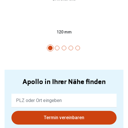
120 mm
Apollo in Ihrer Nähe finden
Keine
Ergebnisse
gefunden.
Bitte
Termin vereinbaren
nutzen