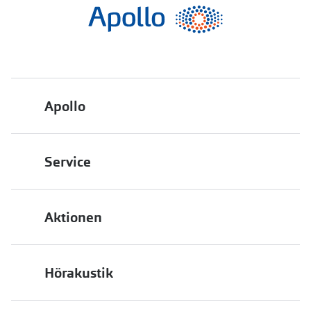
Apollo
Über uns
Service
Engagement
Bestellstatus
Energiepolitik
Aktionen
FAQ
Presse
2 für 1
Terminvereinbarung
Job & Karriere
Hörakustik
Back to School
Filialübersicht
Auszeichnungen
Hörgeräte