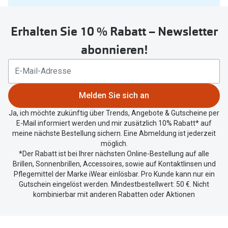
Sie
untenstehenden
Erhalten Sie 10 % Rabatt – Newsletter
Button
um
abonnieren!
Ihren
aktuellen
Standort
zu
Melden Sie sich an
teilen.
Ja, ich möchte zukünftig über Trends, Angebote & Gutscheine per
E-Mail informiert werden und mir zusätzlich 10% Rabatt* auf
meine nächste Bestellung sichern. Eine Abmeldung ist jederzeit
möglich.
*Der Rabatt ist bei Ihrer nächsten Online-Bestellung auf alle
Brillen, Sonnenbrillen, Accessoires, sowie auf Kontaktlinsen und
Pflegemittel der Marke iWear einlösbar. Pro Kunde kann nur ein
Gutschein eingelöst werden. Mindestbestellwert: 50 €. Nicht
kombinierbar mit anderen Rabatten oder Aktionen