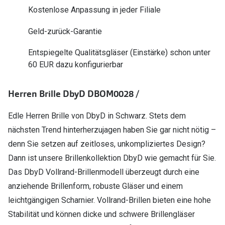
Polarisier
Kostenlose Anpassung in jeder Filiale
Glasveredelungen
Sonnenbri
Geld-zurück-Garantie
Brillenglas Typen
Alle Sonne
Transitions Gläser
Entspiegelte Qualitätsgläser (Einstärke) schon unter
60 EUR dazu konfigurierbar
Angebote
Blaulichtfilter
Brillen 2 f
Stellest®-Brillengläser
Herren Brille DbyD DBOM0028 /
Edle Herren Brille von DbyD in Schwarz. Stets dem
Zubehör
nächsten Trend hinterherzujagen haben Sie gar nicht nötig –
Brillenbügel
denn Sie setzen auf zeitloses, unkompliziertes Design?
Brillenetuis
Dann ist unsere Brillenkollektion DbyD wie gemacht für Sie.
Das DbyD Vollrand-Brillenmodell überzeugt durch eine
Brillenkettchen
anziehende Brillenform, robuste Gläser und einem
leichtgängigen Scharnier. Vollrand-Brillen bieten eine hohe
Stabilität und können dicke und schwere Brillengläser