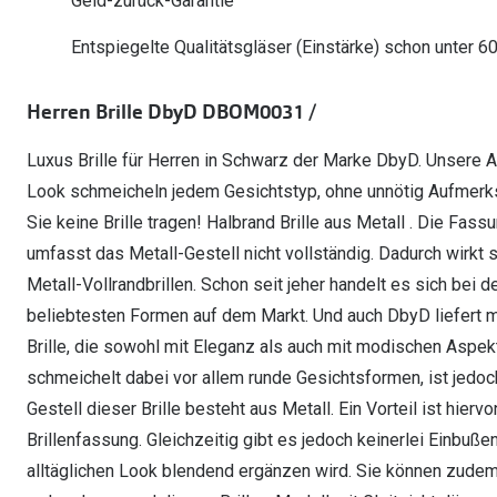
Geld-zurück-Garantie
Oakley Meta entdecken
Wann brauche ich ein Hörgerät?
Lesebrillen
Mit Sehstärke
Online Brillenberater
alle Marken
Ratgeber
Hörgeräte-Arten
Kontaktlinsen-Pr
Entspiegelte Qualitätsgläser (Einstärke) schon unter 6
Weitere Kategorien
Sportsonnenbrillen
Hörtest
Gleitsicht Ratgeb
iWear Nimm 4 zah
Ray-Ban Meta ausprobieren
Weitere Kategorien
Herren Brille DbyD DBOM0031 /
Brillen Sale
Alle Hörakustik Ratgeber
Brillenpass richti
Kontaktlinsen-Ab
Luxus Brille für Herren in Schwarz der Marke DbyD. Unsere 
Sonnenbrillen Sale
Alle Brillen Ratge
iWear Direct
Look schmeicheln jedem Gesichtstyp, ohne unnötig Aufmerksa
Sie keine Brille tragen! Halbrand Brille aus Metall . Die F
umfasst das Metall-Gestell nicht vollständig. Dadurch wirkt s
Metall-Vollrandbrillen. Schon seit jeher handelt es sich bei d
beliebtesten Formen auf dem Markt. Und auch DbyD liefert mit
Brille, die sowohl mit Eleganz als auch mit modischen Aspekt
schmeichelt dabei vor allem runde Gesichtsformen, ist jedoch
Gestell dieser Brille besteht aus Metall. Ein Vorteil ist hier
Brillenfassung. Gleichzeitig gibt es jedoch keinerlei Einbuße
alltäglichen Look blendend ergänzen wird. Sie können zudem