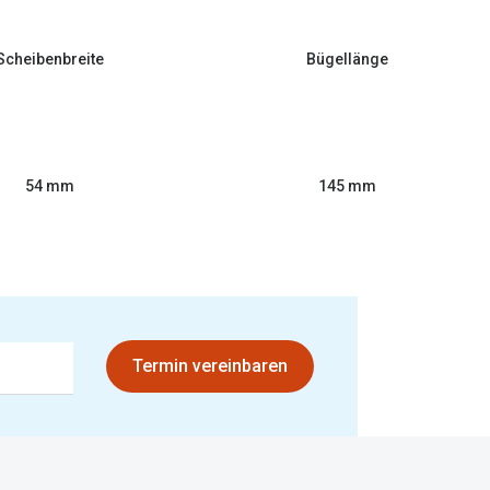
Scheibenbreite
Bügellänge
54 mm
145 mm
Termin vereinbaren