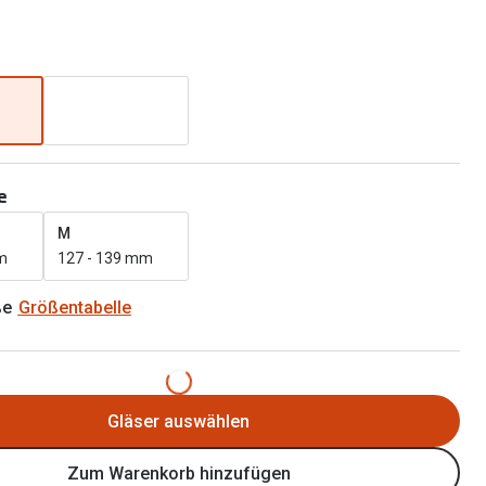
Brillen 2 für 1
Alle Marken
Zubehör
Brillenbügel
Brillenetuis
Brillenkettchen
e
M
m
127 - 139 mm
ße
Größentabelle
Gläser auswählen
Zum Warenkorb hinzufügen