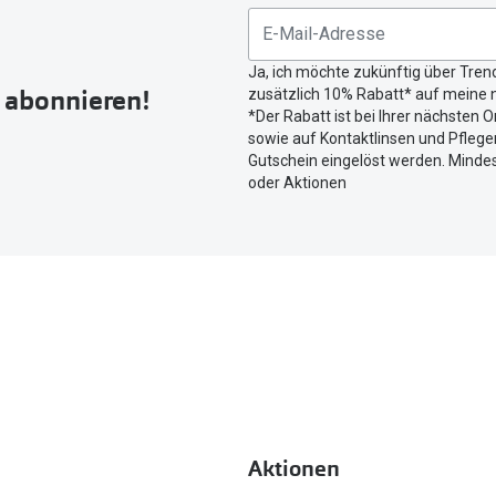
untenstehenden
Button
Ja, ich möchte zukünftig über Tren
um
r abonnieren!
zusätzlich 10% Rabatt* auf meine n
Ihren
*Der Rabatt ist bei Ihrer nächsten O
aktuellen
sowie auf Kontaktlinsen und Pflegem
Standort
Gutschein eingelöst werden. Mindes
zu
oder Aktionen
teilen.
Aktionen