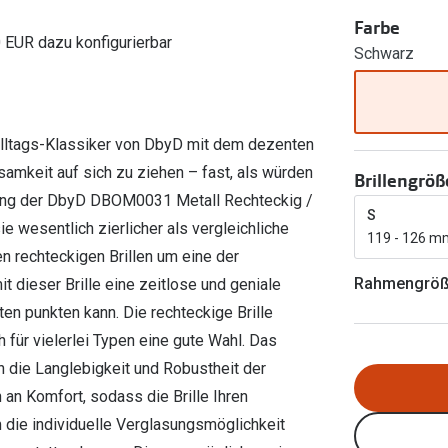
Ray-Ban Meta
Gleitsichtlinsen
Zahlung & Gutscheinkarten
Farbe
Zubehör
obetragen
Oakley Meta
Sphärische Linsen
0 EUR dazu konfigurierbar
Schwarz
Filialauskünfte
er
l 3
Brillentrends 2026
Brillenbügel
Torische Linsen
Rücksendung
g lesen
Brillenetuis
Farblinsen
o
Min.-5%
Alltags-Klassiker von DbyD mit dem dezenten
ber
Brillenkettchen
Motivlinsen
mkeit auf sich zu ziehen – fast, als würden
Brillengröß
assung der DbyD DBOM0031 Metall Rechteckig /
S
ie wesentlich zierlicher als vergleichliche
119 - 126 m
en rechteckigen Brillen um eine der
Rahmengrö
 dieser Brille eine zeitlose und geniale
en punkten kann. Die rechteckige Brille
 für vielerlei Typen eine gute Wahl. Das
von die Langlebigkeit und Robustheit der
n an Komfort, sodass die Brille Ihren
 die individuelle Verglasungsmöglichkeit