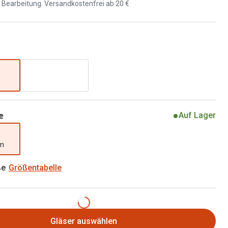
Brillen 2 für 1
d Bearbeitung. Versandkostenfrei ab 20 €
Alle Marken
Zubehör
Brillenbügel
Brillenetuis
Brillenkettchen
e
Auf Lager
mm
ße
Größentabelle
Gläser auswählen