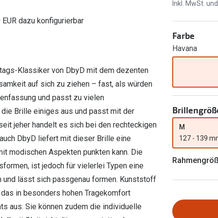
Ray-Ban Meta
Gleitsichtlinsen
Inkl. MwSt. un
Zahlung & Gutscheinkarten
Zubehör
obetragen
Oakley Meta
Sphärische Linsen
0 EUR dazu konfigurierbar
Filialauskünfte
Farbe
er
l 3
Brillentrends 2026
Brillenbügel
Torische Linsen
Havana
Rücksendung
g lesen
Brillenetuis
Farblinsen
o
Min.-5%
lltags-Klassiker von DbyD mit dem dezenten
ber
Brillenkettchen
Motivlinsen
mkeit auf sich zu ziehen – fast, als würden
illenfassung und passt zu vielen
Brillengröß
die Brille einiges aus und passt mit der
it jeher handelt es sich bei den rechteckigen
M
uch DbyD liefert mit dieser Brille eine
127 - 139 
h mit modischen Aspekten punkten kann. Die
Rahmengrö
formen, ist jedoch für vielerlei Typen eine
ich und lässt sich passgenau formen. Kunststoff
da das in besonders hohen Tragekomfort
hts aus. Sie können zudem die individuelle