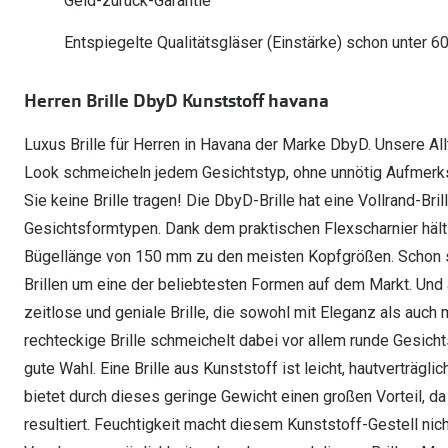
Geld-zurück-Garantie
Oakley Meta entdecken
Wann brauche ich ein Hörgerät?
Lesebrillen
Mit Sehstärke
Online Brillenberater
alle Marken
Ratgeber
Hörgeräte-Arten
Kontaktlinsen-Pr
Entspiegelte Qualitätsgläser (Einstärke) schon unter 6
Weitere Kategorien
Sportsonnenbrillen
Hörtest
Gleitsicht Ratgeb
iWear Nimm 4 zah
Ray-Ban Meta ausprobieren
Weitere Kategorien
Herren Brille DbyD Kunststoff havana
Brillen Sale
Alle Hörakustik Ratgeber
Brillenpass richti
Kontaktlinsen-Ab
Luxus Brille für Herren in Havana der Marke DbyD. Unsere A
Sonnenbrillen Sale
Alle Brillen Ratge
iWear Direct
Look schmeicheln jedem Gesichtstyp, ohne unnötig Aufmerksa
Sie keine Brille tragen! Die DbyD-Brille hat eine Vollrand-Br
Gesichtsformtypen. Dank dem praktischen Flexscharnier hält 
Bügellänge von 150 mm zu den meisten Kopfgrößen. Schon se
Brillen um eine der beliebtesten Formen auf dem Markt. Und a
zeitlose und geniale Brille, die sowohl mit Eleganz als auc
rechteckige Brille schmeichelt dabei vor allem runde Gesichts
gute Wahl. Eine Brille aus Kunststoff ist leicht, hautverträgl
bietet durch dieses geringe Gewicht einen großen Vorteil, 
resultiert. Feuchtigkeit macht diesem Kunststoff-Gestell nic