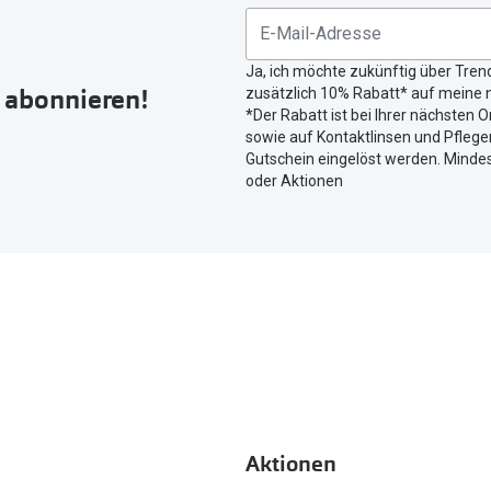
untenstehenden
Button
Ja, ich möchte zukünftig über Tren
um
r abonnieren!
zusätzlich 10% Rabatt* auf meine n
Ihren
*Der Rabatt ist bei Ihrer nächsten O
aktuellen
sowie auf Kontaktlinsen und Pflegem
Standort
Gutschein eingelöst werden. Mindes
zu
oder Aktionen
teilen.
Aktionen