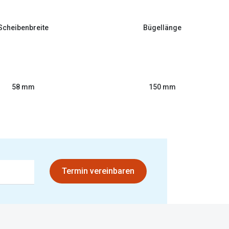
Scheibenbreite
Bügellänge
58 mm
150 mm
Termin vereinbaren