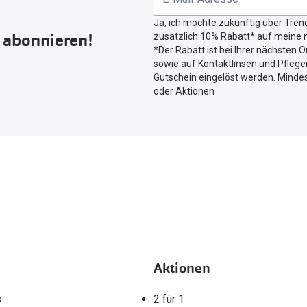
Button
Ja, ich möchte zukünftig über Tren
um
r abonnieren!
zusätzlich 10% Rabatt* auf meine n
Ihren
*Der Rabatt ist bei Ihrer nächsten O
aktuellen
sowie auf Kontaktlinsen und Pflegem
Standort
Gutschein eingelöst werden. Mindes
zu
oder Aktionen
teilen.
Aktionen
s
2 für 1