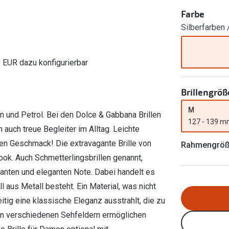
Ray-Ban Meta
Gleitsichtlinsen
Zahlung & Gutscheinkarten
Farbe
Zubehör
obetragen
Oakley Meta
Sphärische Linsen
Silberfarben 
Filialauskünfte
er
l 3
Brillentrends 2026
Brillenbügel
Torische Linsen
Rücksendung
g lesen
Brillenetuis
Farblinsen
o
Min.-5%
0 EUR dazu konfigurierbar
ber
Brillenkettchen
Motivlinsen
Brillengröß
M
 und Petrol. Bei den Dolce & Gabbana Brillen
127 - 139 
 auch treue Begleiter im Alltag. Leichte
en Geschmack! Die extravagante Brille von
Rahmengrö
ok. Auch Schmetterlingsbrillen genannt,
kanten und eleganten Note. Dabei handelt es
l aus Metall besteht. Ein Material, was nicht
itig eine klassische Eleganz ausstrahlt, die zu
en verschiedenen Sehfeldern ermöglichen