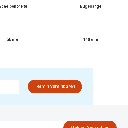
Scheibenbreite
Bügellänge
56 mm
140 mm
Termin vereinbaren
Melden Sie sich an