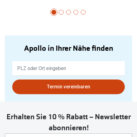
Apollo in Ihrer Nähe finden
Keine
Ergebnisse
gefunden.
Bitte
Termin vereinbaren
nutzen
Sie
untenstehenden
Erhalten Sie 10 % Rabatt – Newsletter
Button
um
abonnieren!
Ihren