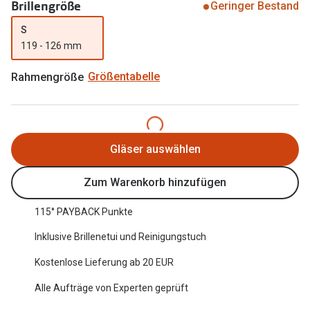
Brillengröße
Geringer Bestand
Oakley Me
Angebote
S
Brillen 2 für 1
Sonnenbri
119 - 126 mm
20% auf selbsttönende Gläser
Randlose 
Rahmengröße
Größentabelle
Back to School: 50% auf die zweite Kinderbrille
Fahrradbri
Farbe des
Trends
Gläser auswählen
Zubehör
Nuance Audio Brille
Brillenbüg
Zum Warenkorb hinzufügen
Ray-Ban Meta
Brillenetui
115° PAYBACK Punkte
Oakley Meta
Brillenket
Inklusive Brillenetui und Reinigungstuch
Brillentrends 2026
Kostenlose Lieferung ab 20 EUR
Ratgeber
Gläser
Alle Aufträge von Experten geprüft
UV-Schutz
Glaspakete