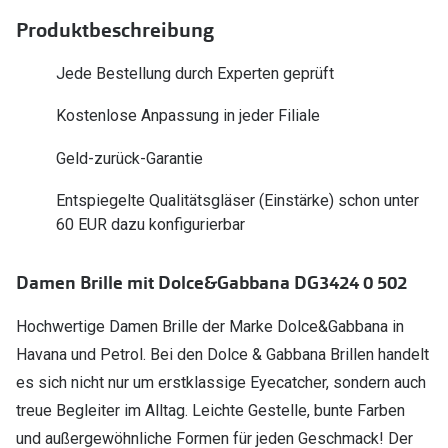
Polarisier
Glasveredelungen
Produktbeschreibung
Sonnenbri
Brillenglas Typen
Jede Bestellung durch Experten geprüft
Alle Sonne
Transitions Gläser
Kostenlose Anpassung in jeder Filiale
Angebote
Blaulichtfilter
Geld-zurück-Garantie
Brillen 2 f
Stellest®-Brillengläser
Entspiegelte Qualitätsgläser (Einstärke) schon unter
60 EUR dazu konfigurierbar
Zubehör
Brillenbügel
Damen Brille mit Dolce&Gabbana DG3424 0 502
Brillenetuis
Hochwertige Damen Brille der Marke Dolce&Gabbana in
Brillenkettchen
Havana und Petrol. Bei den Dolce & Gabbana Brillen handelt
es sich nicht nur um erstklassige Eyecatcher, sondern auch
treue Begleiter im Alltag. Leichte Gestelle, bunte Farben
und außergewöhnliche Formen für jeden Geschmack! Der