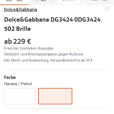
Dolce&Gabbana
Marken
Sonnenbri
Ray-Ban
Dolce&Gabbana DG3424 0DG3424
Marken
502 Brille
DbyD
Ray-Ban
Prada
Prada
ab
229 €
Seen
Ralph Lau
Preis inkl. Einstärken-Basisglas
Gleitsicht- und Arbeitsplatzgläser gegen Aufpreis
Miu Miu
Unofficial
Inkl. MwSt. und Bearbeitung. Versandkostenfrei ab 20 €
alle Marken
Oakley
Farbe
Miu Miu
Ratgeber
Havana / Petrol
Gleitsicht Ratgeber
alle Mark
Brillenpass richtig lesen
Trends
Alle Brillen Ratgeber
Ray-Ban 