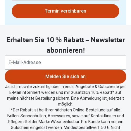
gefunden.
Bitte
Termin vereinbaren
nutzen
Sie
untenstehenden
Erhalten Sie 10 % Rabatt – Newsletter
Button
um
abonnieren!
Ihren
aktuellen
Standort
zu
Melden Sie sich an
teilen.
Ja, ich möchte zukünftig über Trends, Angebote & Gutscheine per
E-Mail informiert werden und mir zusätzlich 10% Rabatt* auf
meine nächste Bestellung sichern. Eine Abmeldung ist jederzeit
möglich.
*Der Rabatt ist bei Ihrer nächsten Online-Bestellung auf alle
Brillen, Sonnenbrillen, Accessoires, sowie auf Kontaktlinsen und
Pflegemittel der Marke iWear einlösbar. Pro Kunde kann nur ein
Gutschein eingelöst werden. Mindestbestellwert: 50 €. Nicht