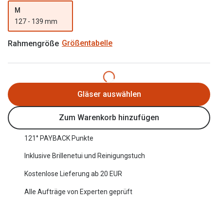
Oakley Me
M
Angebote
127 - 139 mm
Brillen 2 für 1
Sonnenbri
Rahmengröße
Größentabelle
20% auf selbsttönende Gläser
Randlose 
Back to School: 50% auf die zweite Kinderbrille
Fahrradbri
Farbe des
Trends
Gläser auswählen
Zubehör
Nuance Audio Brille
Zum Warenkorb hinzufügen
Brillenbüg
Ray-Ban Meta
121° PAYBACK Punkte
Brillenetui
Oakley Meta
Inklusive Brillenetui und Reinigungstuch
Brillenket
Brillentrends 2026
Kostenlose Lieferung ab 20 EUR
Ratgeber
Alle Aufträge von Experten geprüft
Gläser
UV-Schutz
Glaspakete