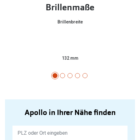
Brillenmaße
Brillenbreite
132 mm
Apollo in Ihrer Nähe finden
Keine
Ergebnisse