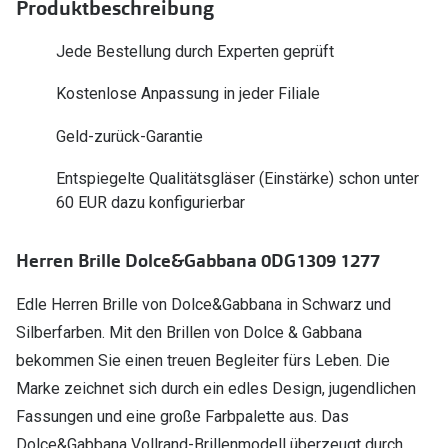
Produktbeschreibung
Polarisier
Glasveredelungen
Jede Bestellung durch Experten geprüft
Sonnenbri
Brillenglas Typen
Alle Sonne
Kostenlose Anpassung in jeder Filiale
Transitions Gläser
Geld-zurück-Garantie
Angebote
Blaulichtfilter
Brillen 2 f
Entspiegelte Qualitätsgläser (Einstärke) schon unter
Stellest®-Brillengläser
60 EUR dazu konfigurierbar
Zubehör
Herren Brille Dolce&Gabbana 0DG1309 1277
Brillenbügel
Brillenetuis
Edle Herren Brille von Dolce&Gabbana in Schwarz und
Silberfarben. Mit den Brillen von Dolce & Gabbana
Brillenkettchen
bekommen Sie einen treuen Begleiter fürs Leben. Die
Marke zeichnet sich durch ein edles Design, jugendlichen
Fassungen und eine große Farbpalette aus. Das
Dolce&Gabbana Vollrand-Brillenmodell überzeugt durch