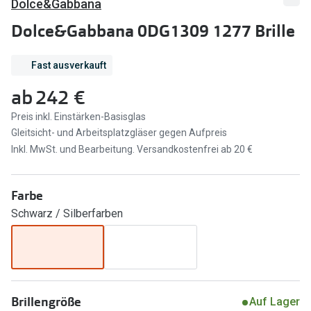
Dolce&Gabbana
Marken
Sonnenbri
Dolce&Gabbana 0DG1309 1277 Brille
Ray-Ban
Marken
Fast ausverkauft
DbyD
Ray-Ban
ab
242 €
Prada
Prada
Preis inkl. Einstärken-Basisglas
Seen
Ralph Lau
Gleitsicht- und Arbeitsplatzgläser gegen Aufpreis
Inkl. MwSt. und Bearbeitung. Versandkostenfrei ab 20 €
Miu Miu
Unofficial
alle Marken
Oakley
Farbe
Schwarz / Silberfarben
Miu Miu
Ratgeber
Gleitsicht Ratgeber
alle Mark
Brillenpass richtig lesen
Trends
Alle Brillen Ratgeber
Ray-Ban 
Brillengröße
Auf Lager