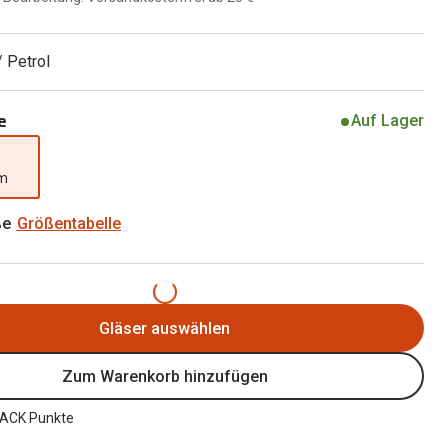
Brillen 2 für 1
Alle Marken
Zubehör
/ Petrol
Brillenbügel
Brillenetuis
e
Auf Lager
Brillenkettchen
mm
ße
Größentabelle
Gläser auswählen
Zum Warenkorb hinzufügen
ACK Punkte