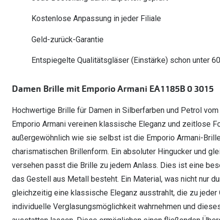
Oakley Meta entdecken
Wann brauche ich ein Hörgerät?
Lesebrillen
Mit Sehstärke
Online Brillenberater
alle Marken
Ratgeber
Kostenlose Anpassung in jeder Filiale
Hörgeräte-Arten
Kontaktlinsen-Pr
Weitere Kategorien
Sportsonnenbrillen
Hörtest
Gleitsicht Ratgeb
iWear Nimm 4 zah
Geld-zurück-Garantie
Ray-Ban Meta ausprobieren
Weitere Kategorien
Brillen Sale
Alle Hörakustik Ratgeber
Brillenpass richti
Kontaktlinsen-Ab
Entspiegelte Qualitätsgläser (Einstärke) schon unter 6
Sonnenbrillen Sale
Alle Brillen Ratge
iWear Direct
Damen Brille mit Emporio Armani EA1185B 0 3015
Hochwertige Brille für Damen in Silberfarben und Petrol vom
Emporio Armani vereinen klassische Eleganz und zeitlose Fo
außergewöhnlich wie sie selbst ist die Emporio Armani-Brille
charismatischen Brillenform. Ein absoluter Hingucker und gl
versehen passt die Brille zu jedem Anlass. Dies ist eine bes
das Gestell aus Metall besteht. Ein Material, was nicht nur 
gleichzeitig eine klassische Eleganz ausstrahlt, die zu jede
individuelle Verglasungsmöglichkeit wahrnehmen und dieses 