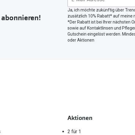
Button
Ja, ich möchte zukünftig über Tren
um
r abonnieren!
zusätzlich 10% Rabatt* auf meine n
Ihren
*Der Rabatt ist bei Ihrer nächsten O
aktuellen
sowie auf Kontaktlinsen und Pflegem
Standort
Gutschein eingelöst werden. Mindes
zu
oder Aktionen
teilen.
Aktionen
s
2 für 1