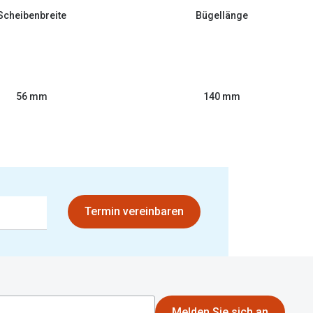
Scheibenbreite
Bügellänge
56 mm
140 mm
Termin vereinbaren
Melden Sie sich an