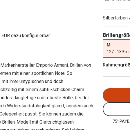
Ray-Ban Meta
Gleitsichtlinsen
Zahlung & Gutscheinkarten
Zubehör
obetragen
Oakley Meta
Sphärische Linsen
Filialauskünfte
Silberfarben 
er
l 3
Brillentrends 2026
Brillenbügel
Torische Linsen
Rücksendung
g lesen
Brillenetuis
Farblinsen
o
Min.-5%
Brillengröß
0 EUR dazu konfigurierbar
ber
Brillenkettchen
Motivlinsen
M
127 - 139 
Rahmengrö
 Markenhersteller Emporio Armani. Brillen von
rmen mit einer sportlichen Note. So
 mit ihrer untypischen und doch
eichzeitig mit einem subtil-schicken Charm
onders langlebige und robuste Brille, bei der
durch Widerstandsfähigkeit glänzt, sondern auch
r Gelegenheit passt. Sie können zudem die
75° PAYB
Brillen-Modell mit Gleitsichtgläsern