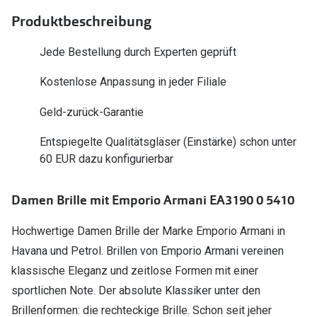
Polarisier
Glasveredelungen
Produktbeschreibung
Sonnenbri
Brillenglas Typen
Jede Bestellung durch Experten geprüft
Alle Sonne
Transitions Gläser
Kostenlose Anpassung in jeder Filiale
Angebote
Blaulichtfilter
Geld-zurück-Garantie
Brillen 2 f
Stellest®-Brillengläser
Entspiegelte Qualitätsgläser (Einstärke) schon unter
60 EUR dazu konfigurierbar
Zubehör
Brillenbügel
Damen Brille mit Emporio Armani EA3190 0 5410
Brillenetuis
Hochwertige Damen Brille der Marke Emporio Armani in
Brillenkettchen
Havana und Petrol. Brillen von Emporio Armani vereinen
klassische Eleganz und zeitlose Formen mit einer
sportlichen Note. Der absolute Klassiker unter den
Brillenformen: die rechteckige Brille. Schon seit jeher