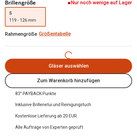
Brillengröße
Nur noch wenige auf Lager
Oakley Me
Angebote
S
Brillen 2 für 1
Sonnenbri
119 - 126 mm
20% auf selbsttönende Gläser
Randlose 
Rahmengröße
Größentabelle
Back to School: 50% auf die zweite Kinderbrille
Fahrradbri
Farbe des
Trends
Gläser auswählen
Zubehör
Nuance Audio Brille
Brillenbüg
Zum Warenkorb hinzufügen
Ray-Ban Meta
Brillenetui
83° PAYBACK Punkte
Oakley Meta
Brillenket
Inklusive Brillenetui und Reinigungstuch
Brillentrends 2026
Kostenlose Lieferung ab 20 EUR
Ratgeber
Gläser
Alle Aufträge von Experten geprüft
UV-Schutz
Glaspakete