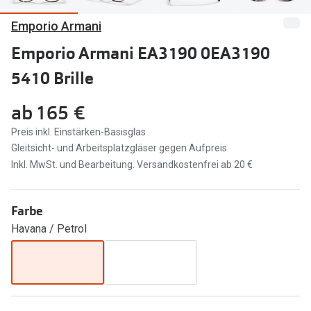
Emporio Armani
Marken
Sonnenbri
Ray-Ban
Emporio Armani EA3190 0EA3190
Marken
5410 Brille
DbyD
Ray-Ban
Prada
Prada
ab
165 €
Seen
Ralph Lau
Preis inkl. Einstärken-Basisglas
Gleitsicht- und Arbeitsplatzgläser gegen Aufpreis
Miu Miu
Unofficial
Inkl. MwSt. und Bearbeitung. Versandkostenfrei ab 20 €
alle Marken
Oakley
Farbe
Miu Miu
Ratgeber
Havana / Petrol
Gleitsicht Ratgeber
alle Mark
Brillenpass richtig lesen
Trends
Alle Brillen Ratgeber
Ray-Ban 