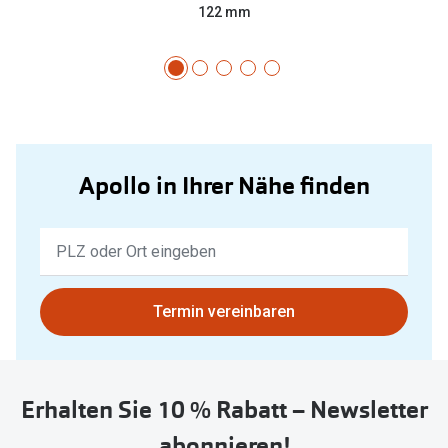
122 mm
Apollo in Ihrer Nähe finden
Keine
Ergebnisse
gefunden.
Bitte
Termin vereinbaren
nutzen
Sie
untenstehenden
Erhalten Sie 10 % Rabatt – Newsletter
Button
um
abonnieren!