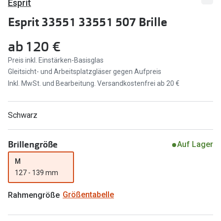
Esprit
Marken
Sonnenbri
Esprit 33551 33551 507 Brille
Ray-Ban
Marken
ab
120 €
DbyD
Ray-Ban
Preis inkl. Einstärken-Basisglas
Gleitsicht- und Arbeitsplatzgläser gegen Aufpreis
Prada
Prada
Inkl. MwSt. und Bearbeitung. Versandkostenfrei ab 20 €
Seen
Ralph Lau
Miu Miu
Unofficial
Schwarz
alle Marken
Oakley
Brillengröße
Auf Lager
Miu Miu
Ratgeber
M
Gleitsicht Ratgeber
alle Mark
127 - 139 mm
Brillenpass richtig lesen
Rahmengröße
Größentabelle
Trends
Alle Brillen Ratgeber
Ray-Ban 