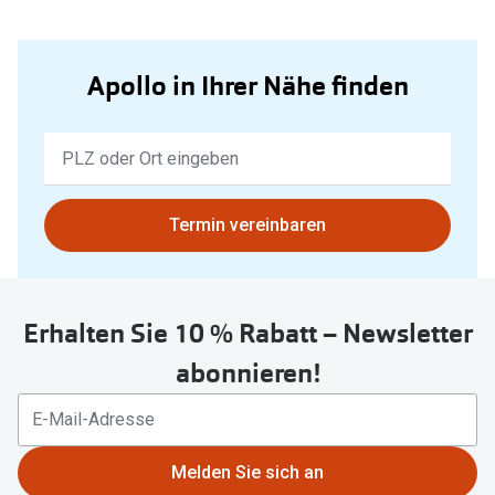
Apollo in Ihrer Nähe finden
Keine
Ergebnisse
gefunden.
Bitte
Termin vereinbaren
nutzen
Sie
untenstehenden
Erhalten Sie 10 % Rabatt – Newsletter
Button
um
abonnieren!
Ihren
aktuellen
Standort
zu
Melden Sie sich an
teilen.