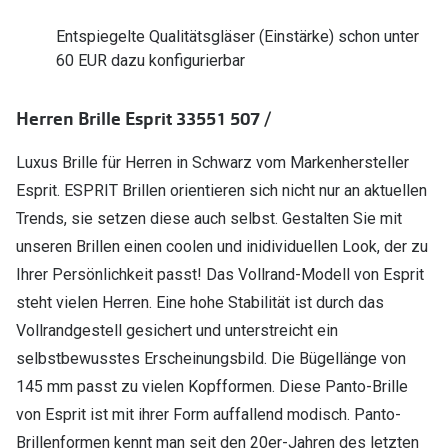
Polarisier
Glasveredelungen
Entspiegelte Qualitätsgläser (Einstärke) schon unter
Sonnenbri
60 EUR dazu konfigurierbar
Brillenglas Typen
Alle Sonne
Transitions Gläser
Herren Brille Esprit 33551 507 /
Angebote
Blaulichtfilter
Luxus Brille für Herren in Schwarz vom Markenhersteller
Brillen 2 f
Stellest®-Brillengläser
Esprit. ESPRIT Brillen orientieren sich nicht nur an aktuellen
Trends, sie setzen diese auch selbst. Gestalten Sie mit
Zubehör
unseren Brillen einen coolen und inidividuellen Look, der zu
Brillenbügel
Ihrer Persönlichkeit passt! Das Vollrand-Modell von Esprit
steht vielen Herren. Eine hohe Stabilität ist durch das
Brillenetuis
Vollrandgestell gesichert und unterstreicht ein
Brillenkettchen
selbstbewusstes Erscheinungsbild. Die Bügellänge von
145 mm passt zu vielen Kopfformen. Diese Panto-Brille
von Esprit ist mit ihrer Form auffallend modisch. Panto-
Brillenformen kennt man seit den 20er-Jahren des letzten