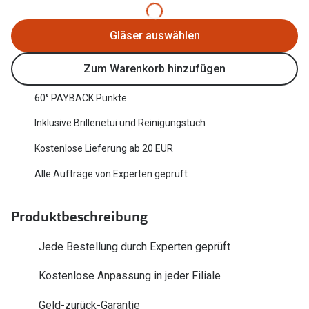
Oakley Me
Angebote
Gläser auswählen
Brillen 2 für 1
Sonnenbri
Zum Warenkorb hinzufügen
20% auf selbsttönende Gläser
Randlose 
Back to School: 50% auf die zweite Kinderbrille
Fahrradbri
60° PAYBACK Punkte
Inklusive Brillenetui und Reinigungstuch
Farbe des
Trends
Kostenlose Lieferung ab 20 EUR
Zubehör
Nuance Audio Brille
Alle Aufträge von Experten geprüft
Brillenbüg
Ray-Ban Meta
Brillenetui
Produktbeschreibung
Oakley Meta
Brillenket
Brillentrends 2026
Jede Bestellung durch Experten geprüft
Ratgeber
Kostenlose Anpassung in jeder Filiale
Gläser
UV-Schutz
Glaspakete
Geld-zurück-Garantie