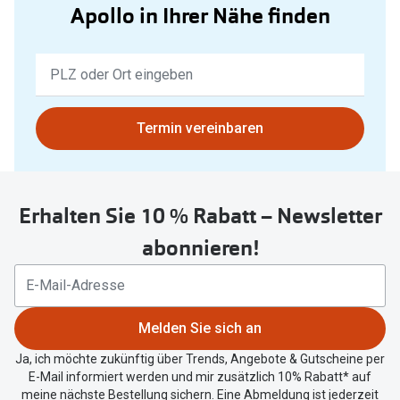
Apollo in Ihrer Nähe finden
Keine
Ergebnisse
gefunden.
Bitte
Termin vereinbaren
nutzen
Sie
untenstehenden
Erhalten Sie 10 % Rabatt – Newsletter
Button
um
abonnieren!
Ihren
aktuellen
Standort
zu
Melden Sie sich an
teilen.
Ja, ich möchte zukünftig über Trends, Angebote & Gutscheine per
E-Mail informiert werden und mir zusätzlich 10% Rabatt* auf
meine nächste Bestellung sichern. Eine Abmeldung ist jederzeit