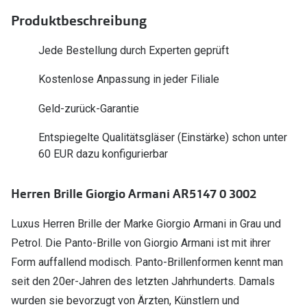
Polarisier
Glasveredelungen
Produktbeschreibung
Sonnenbri
Brillenglas Typen
Jede Bestellung durch Experten geprüft
Alle Sonne
Transitions Gläser
Kostenlose Anpassung in jeder Filiale
Angebote
Blaulichtfilter
Geld-zurück-Garantie
Brillen 2 f
Stellest®-Brillengläser
Entspiegelte Qualitätsgläser (Einstärke) schon unter
60 EUR dazu konfigurierbar
Zubehör
Brillenbügel
Herren Brille Giorgio Armani AR5147 0 3002
Brillenetuis
Luxus Herren Brille der Marke Giorgio Armani in Grau und
Brillenkettchen
Petrol. Die Panto-Brille von Giorgio Armani ist mit ihrer
Form auffallend modisch. Panto-Brillenformen kennt man
seit den 20er-Jahren des letzten Jahrhunderts. Damals
wurden sie bevorzugt von Ärzten, Künstlern und