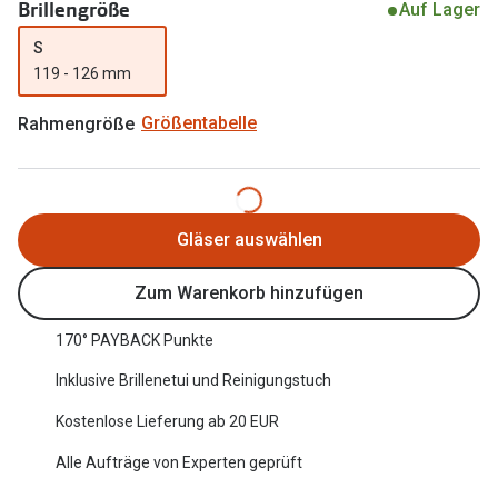
Brillengröße
Auf Lager
Oakley Me
Angebote
S
Brillen 2 für 1
Sonnenbri
119 - 126 mm
20% auf selbsttönende Gläser
Randlose 
Rahmengröße
Größentabelle
Back to School: 50% auf die zweite Kinderbrille
Fahrradbri
Farbe des
Trends
Gläser auswählen
Zubehör
Nuance Audio Brille
Brillenbüg
Zum Warenkorb hinzufügen
Ray-Ban Meta
Brillenetui
170° PAYBACK Punkte
Oakley Meta
Brillenket
Inklusive Brillenetui und Reinigungstuch
Brillentrends 2026
Kostenlose Lieferung ab 20 EUR
Ratgeber
Gläser
Alle Aufträge von Experten geprüft
UV-Schutz
Glaspakete