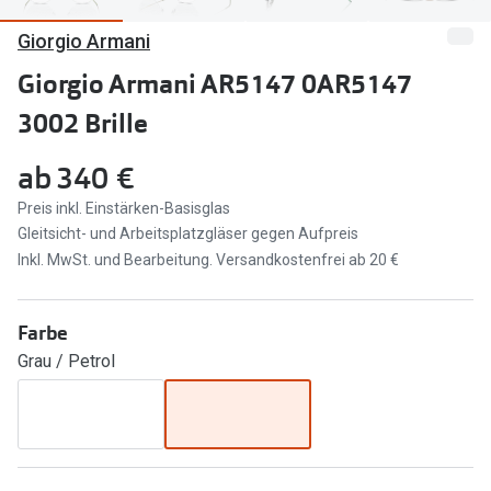
Giorgio Armani
Marken
Sonnenbri
Ray-Ban
Giorgio Armani AR5147 0AR5147
Marken
3002 Brille
DbyD
Ray-Ban
Prada
Prada
ab
340 €
Seen
Ralph Lau
Preis inkl. Einstärken-Basisglas
Gleitsicht- und Arbeitsplatzgläser gegen Aufpreis
Miu Miu
Unofficial
Inkl. MwSt. und Bearbeitung. Versandkostenfrei ab 20 €
alle Marken
Oakley
Farbe
Miu Miu
Ratgeber
Grau / Petrol
Gleitsicht Ratgeber
alle Mark
Brillenpass richtig lesen
Trends
Alle Brillen Ratgeber
Ray-Ban 