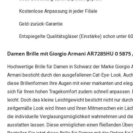
Oakley Meta entdecken
Wann brauche ich ein Hörgerät?
Lesebrillen
Mit Sehstärke
Online Brillenberater
alle Marken
Ratgeber
Kostenlose Anpassung in jeder Filiale
Hörgeräte-Arten
Kontaktlinsen-Pr
Weitere Kategorien
Sportsonnenbrillen
Hörtest
Gleitsicht Ratgeb
iWear Nimm 4 zah
Geld-zurück-Garantie
Ray-Ban Meta ausprobieren
Weitere Kategorien
Brillen Sale
Alle Hörakustik Ratgeber
Brillenpass richti
Kontaktlinsen-Ab
Entspiegelte Qualitätsgläser (Einstärke) schon unter 6
Sonnenbrillen Sale
Alle Brillen Ratge
iWear Direct
Damen Brille mit Giorgio Armani AR7285HU 0 5875 
Hochwertige Brille für Damen in Schwarz der Marke Giorgio A
Armani besticht durch den ausgefallenen Cat-Eye-Look. Auch 
diese Brillenformen Ihre Augen mit einer markanten und eleg
sich für Ihren hohen Tragekomfort zudem schnell anpassen. D
leicht. Doch das kleine Leichtgewicht besticht nicht nur du
zeitgemäße Look wird Ihnen und Ihren Mitmenschen ein Läch
die individuelle Verglasungsmöglichkeit wahrnehmen und dies
ausstatten lassen. Diese ermöglichen einen fließenden Übe