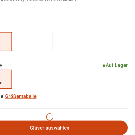
Brillen 2 für 1
Alle Marken
Zubehör
Brillenbügel
Brillenetuis
Brillenkettchen
e
Auf Lager
mm
ße
Größentabelle
Gläser auswählen