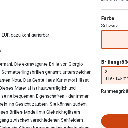
Ray-Ban Meta
Gleitsichtlinsen
Zahlung & Gutscheinkarten
Zubehör
obetragen
Oakley Meta
Sphärische Linsen
Filialauskünfte
Farbe
er
l 3
Brillentrends 2026
Brillenbügel
Torische Linsen
Schwarz
Rücksendung
g lesen
Brillenetuis
Farblinsen
o
Min.-5%
0 EUR dazu konfigurierbar
ber
Brillenkettchen
Motivlinsen
/
Brillengröß
rmani. Die extravagante Brille von Giorgio
S
Schmetterlingsbrillen genannt, unterstreichen
119 - 126 
anten Note. Das Gestell aus Kunststoff lässt
ieses Material ist hautverträglich und
Rahmengrö
rch seine bequemen Eigenschaften - der immer
eln ins Gesicht zaubern. Sie können zudem
es Brillen-Modell mit Gleitsichtgläsern
rgang zwischen verschiedenen Sehfeldern.