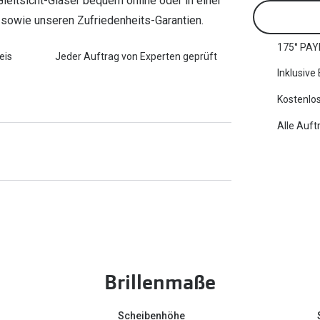
 Gleitsicht-Gläser bequem online oder in einer
ng sowie unseren Zufriedenheits-Garantien.
175° PAY
eis
Jeder Auftrag von Experten geprüft
Inklusive
Kostenlos
Alle Auft
Brillenmaße
Scheibenhöhe