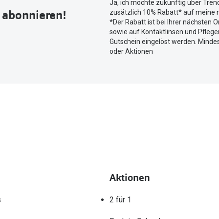
Ja, ich möchte zukünftig über Tren
um
r abonnieren!
zusätzlich 10% Rabatt* auf meine n
Ihren
*Der Rabatt ist bei Ihrer nächsten O
aktuellen
sowie auf Kontaktlinsen und Pflegem
Standort
Gutschein eingelöst werden. Mindes
zu
oder Aktionen
teilen.
Aktionen
s
2 für 1