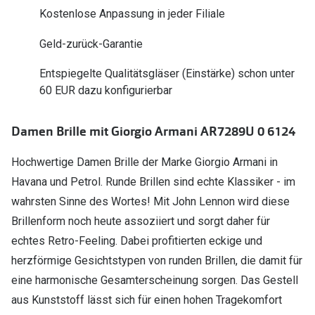
Polarisier
Kostenlose Anpassung in jeder Filiale
Glasveredelungen
Sonnenbri
Geld-zurück-Garantie
Brillenglas Typen
Alle Sonne
Transitions Gläser
Entspiegelte Qualitätsgläser (Einstärke) schon unter
60 EUR dazu konfigurierbar
Angebote
Blaulichtfilter
Brillen 2 f
Stellest®-Brillengläser
Damen Brille mit Giorgio Armani AR7289U 0 6124
Hochwertige Damen Brille der Marke Giorgio Armani in
Zubehör
Havana und Petrol. Runde Brillen sind echte Klassiker - im
Brillenbügel
wahrsten Sinne des Wortes! Mit John Lennon wird diese
Brillenetuis
Brillenform noch heute assoziiert und sorgt daher für
echtes Retro-Feeling. Dabei profitierten eckige und
Brillenkettchen
herzförmige Gesichtstypen von runden Brillen, die damit für
eine harmonische Gesamterscheinung sorgen. Das Gestell
aus Kunststoff lässt sich für einen hohen Tragekomfort