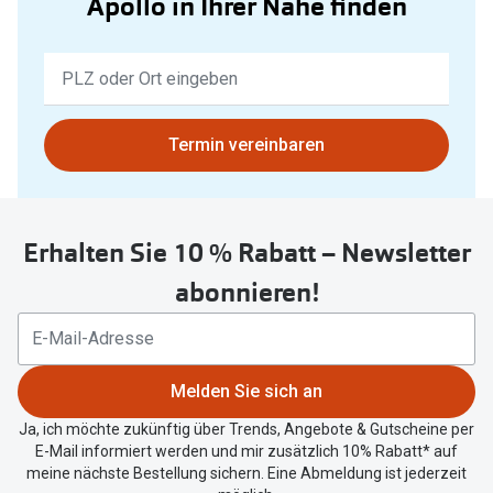
Apollo in Ihrer Nähe finden
Keine
Ergebnisse
gefunden.
Bitte
Termin vereinbaren
nutzen
Sie
untenstehenden
Erhalten Sie 10 % Rabatt – Newsletter
Button
um
abonnieren!
Ihren
aktuellen
Standort
zu
Melden Sie sich an
teilen.
Ja, ich möchte zukünftig über Trends, Angebote & Gutscheine per
E-Mail informiert werden und mir zusätzlich 10% Rabatt* auf
meine nächste Bestellung sichern. Eine Abmeldung ist jederzeit