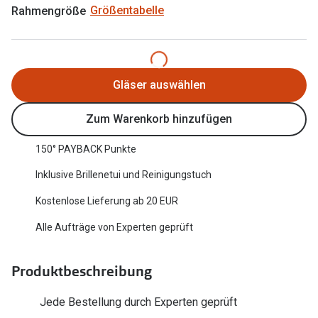
Rahmengröße
Größentabelle
Oakley Me
Angebote
Brillen 2 für 1
Sonnenbri
20% auf selbsttönende Gläser
Randlose 
Gläser auswählen
Back to School: 50% auf die zweite Kinderbrille
Fahrradbri
Zum Warenkorb hinzufügen
Farbe des
Trends
150° PAYBACK Punkte
Zubehör
Nuance Audio Brille
Inklusive Brillenetui und Reinigungstuch
Brillenbüg
Ray-Ban Meta
Kostenlose Lieferung ab 20 EUR
Brillenetui
Oakley Meta
Alle Aufträge von Experten geprüft
Brillenket
Brillentrends 2026
Produktbeschreibung
Ratgeber
Gläser
UV-Schutz
Jede Bestellung durch Experten geprüft
Glaspakete