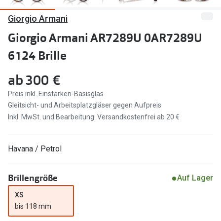
Giorgio Armani
Marken
Sonnenbri
Ray-Ban
Giorgio Armani AR7289U 0AR7289U
Marken
6124 Brille
DbyD
Ray-Ban
Prada
Prada
ab
300 €
Seen
Ralph Lau
Preis inkl. Einstärken-Basisglas
Gleitsicht- und Arbeitsplatzgläser gegen Aufpreis
Miu Miu
Unofficial
Inkl. MwSt. und Bearbeitung. Versandkostenfrei ab 20 €
alle Marken
Oakley
Havana / Petrol
Miu Miu
Ratgeber
Gleitsicht Ratgeber
alle Mark
Brillengröße
Auf Lager
Brillenpass richtig lesen
XS
Trends
bis 118 mm
Alle Brillen Ratgeber
Ray-Ban 