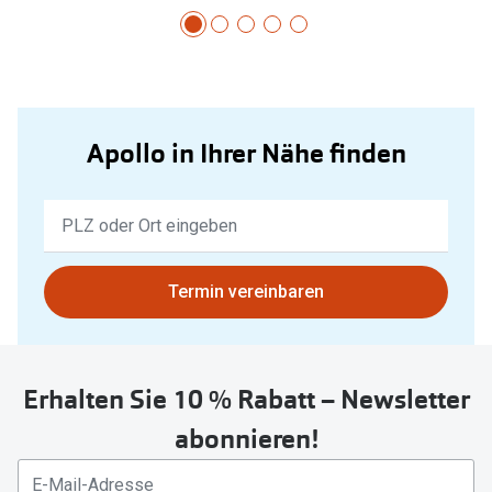
Apollo in Ihrer Nähe finden
Keine
Ergebnisse
gefunden.
Bitte
Termin vereinbaren
nutzen
Sie
untenstehenden
Erhalten Sie 10 % Rabatt – Newsletter
Button
um
abonnieren!
Ihren
aktuellen