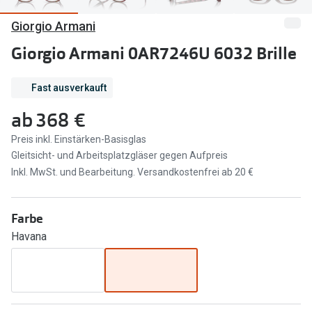
Giorgio Armani
Marken
Sonnenbri
Ray-Ban
Giorgio Armani 0AR7246U 6032 Brille
Marken
DbyD
Ray-Ban
Fast ausverkauft
Prada
Prada
ab
368 €
Seen
Ralph Lau
Preis inkl. Einstärken-Basisglas
Gleitsicht- und Arbeitsplatzgläser gegen Aufpreis
Miu Miu
Unofficial
Inkl. MwSt. und Bearbeitung. Versandkostenfrei ab 20 €
alle Marken
Oakley
Miu Miu
Farbe
Ratgeber
Havana
Gleitsicht Ratgeber
alle Mark
Brillenpass richtig lesen
Trends
Alle Brillen Ratgeber
Ray-Ban 