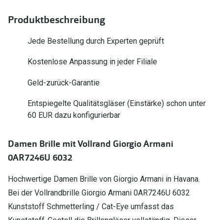
Polarisier
Glasveredelungen
Produktbeschreibung
Sonnenbri
Brillenglas Typen
Jede Bestellung durch Experten geprüft
Alle Sonne
Transitions Gläser
Kostenlose Anpassung in jeder Filiale
Angebote
Blaulichtfilter
Geld-zurück-Garantie
Brillen 2 f
Stellest®-Brillengläser
Entspiegelte Qualitätsgläser (Einstärke) schon unter
Zubehör
60 EUR dazu konfigurierbar
Brillenbügel
Damen Brille mit Vollrand Giorgio Armani
Brillenetuis
0AR7246U 6032
Brillenkettchen
Hochwertige Damen Brille von Giorgio Armani in Havana.
Bei der Vollrandbrille Giorgio Armani 0AR7246U 6032
Kunststoff Schmetterling / Cat-Eye umfasst das