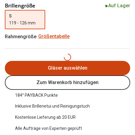
Brillengröße
Auf Lager
Oakley Me
Angebote
S
Brillen 2 für 1
Sonnenbri
119 - 126 mm
20% auf selbsttönende Gläser
Randlose 
Rahmengröße
Größentabelle
Back to School: 50% auf die zweite Kinderbrille
Fahrradbri
Farbe des
Trends
Gläser auswählen
Zubehör
Nuance Audio Brille
Brillenbüg
Ray-Ban Meta
Zum Warenkorb hinzufügen
Brillenetui
Oakley Meta
184° PAYBACK Punkte
Brillenket
Brillentrends 2026
Inklusive Brillenetui und Reinigungstuch
Ratgeber
Kostenlose Lieferung ab 20 EUR
Gläser
UV-Schutz
Alle Aufträge von Experten geprüft
Glaspakete