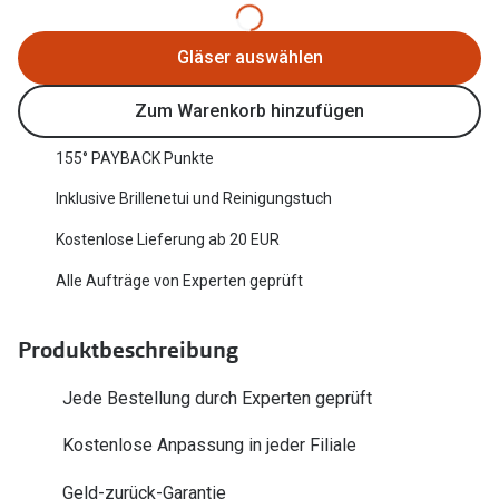
Oakley Me
Angebote
Gläser auswählen
Brillen 2 für 1
Sonnenbri
Zum Warenkorb hinzufügen
20% auf selbsttönende Gläser
Randlose 
Back to School: 50% auf die zweite Kinderbrille
Fahrradbri
155° PAYBACK Punkte
Inklusive Brillenetui und Reinigungstuch
Farbe des
Trends
Kostenlose Lieferung ab 20 EUR
Zubehör
Nuance Audio Brille
Alle Aufträge von Experten geprüft
Brillenbüg
Ray-Ban Meta
Brillenetui
Produktbeschreibung
Oakley Meta
Brillenket
Brillentrends 2026
Jede Bestellung durch Experten geprüft
Ratgeber
Kostenlose Anpassung in jeder Filiale
Gläser
UV-Schutz
Glaspakete
Geld-zurück-Garantie