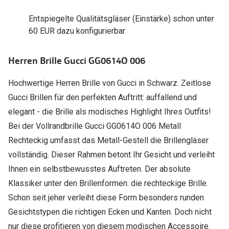
Polarisier
Glasveredelungen
Entspiegelte Qualitätsgläser (Einstärke) schon unter
Sonnenbri
60 EUR dazu konfigurierbar
Brillenglas Typen
Alle Sonne
Transitions Gläser
Herren Brille Gucci GG0614O 006
Angebote
Blaulichtfilter
Hochwertige Herren Brille von Gucci in Schwarz. Zeitlose
Brillen 2 f
Stellest®-Brillengläser
Gucci Brillen für den perfekten Auftritt: auffallend und
elegant - die Brille als modisches Highlight Ihres Outfits!
Zubehör
Bei der Vollrandbrille Gucci GG0614O 006 Metall
Brillenbügel
Rechteckig umfasst das Metall-Gestell die Brillengläser
vollständig. Dieser Rahmen betont Ihr Gesicht und verleiht
Brillenetuis
Ihnen ein selbstbewusstes Auftreten. Der absolute
Brillenkettchen
Klassiker unter den Brillenformen: die rechteckige Brille.
Schon seit jeher verleiht diese Form besonders runden
Gesichtstypen die richtigen Ecken und Kanten. Doch nicht
nur diese profitieren von diesem modischen Accessoire.