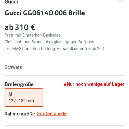
Gucci
Marken
Sonnenbri
Gucci GG0614O 006 Brille
Ray-Ban
Marken
ab
310 €
DbyD
Ray-Ban
Preis inkl. Einstärken-Basisglas
Gleitsicht- und Arbeitsplatzgläser gegen Aufpreis
Prada
Prada
Inkl. MwSt. und Bearbeitung. Versandkostenfrei ab 20 €
Seen
Ralph Lau
Miu Miu
Unofficial
Schwarz
alle Marken
Oakley
Brillengröße
Nur noch wenige auf Lager
Miu Miu
Ratgeber
M
Gleitsicht Ratgeber
alle Mark
127 - 139 mm
Brillenpass richtig lesen
Rahmengröße
Größentabelle
Trends
Alle Brillen Ratgeber
Ray-Ban 