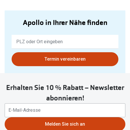
Apollo in Ihrer Nähe finden
Keine
Ergebnisse
gefunden.
Bitte
Termin vereinbaren
nutzen
Sie
untenstehenden
Erhalten Sie 10 % Rabatt – Newsletter
Button
um
abonnieren!
Ihren
aktuellen
Standort
zu
Melden Sie sich an
teilen.