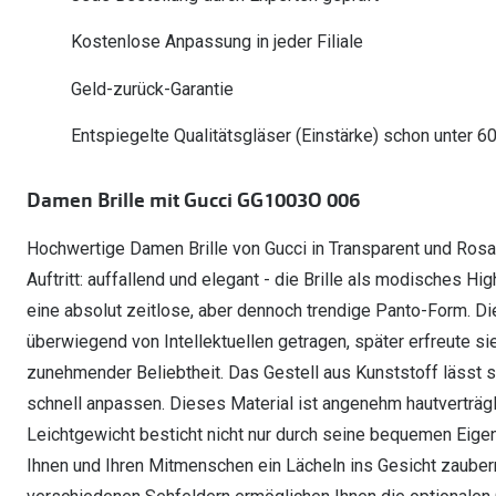
Oakley Meta entdecken
Wann brauche ich ein Hörgerät?
Lesebrillen
Mit Sehstärke
Online Brillenberater
alle Marken
Ratgeber
Kostenlose Anpassung in jeder Filiale
Hörgeräte-Arten
Kontaktlinsen-Pr
Weitere Kategorien
Sportsonnenbrillen
Hörtest
Gleitsicht Ratgeb
iWear Nimm 4 zah
Geld-zurück-Garantie
Ray-Ban Meta ausprobieren
Weitere Kategorien
Brillen Sale
Alle Hörakustik Ratgeber
Brillenpass richti
Kontaktlinsen-Ab
Entspiegelte Qualitätsgläser (Einstärke) schon unter 6
Sonnenbrillen Sale
Alle Brillen Ratge
iWear Direct
Damen Brille mit Gucci GG1003O 006
Hochwertige Damen Brille von Gucci in Transparent und Rosa. 
Auftritt: auffallend und elegant - die Brille als modisches High
eine absolut zeitlose, aber dennoch trendige Panto-Form. Di
überwiegend von Intellektuellen getragen, später erfreute si
zunehmender Beliebtheit. Das Gestell aus Kunststoff lässt 
schnell anpassen. Dieses Material ist angenehm hautverträgli
Leichtgewicht besticht nicht nur durch seine bequemen Eig
Ihnen und Ihren Mitmenschen ein Lächeln ins Gesicht zaube