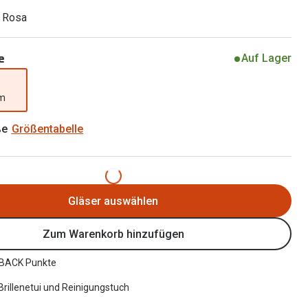
Brillen 2 für 1
Alle Marken
/ Rosa
Zubehör
Brillenbügel
e
Auf Lager
Brillenetuis
mm
Brillenkettchen
ße
Größentabelle
Gläser auswählen
Zum Warenkorb hinzufügen
BACK Punkte
 Brillenetui und Reinigungstuch