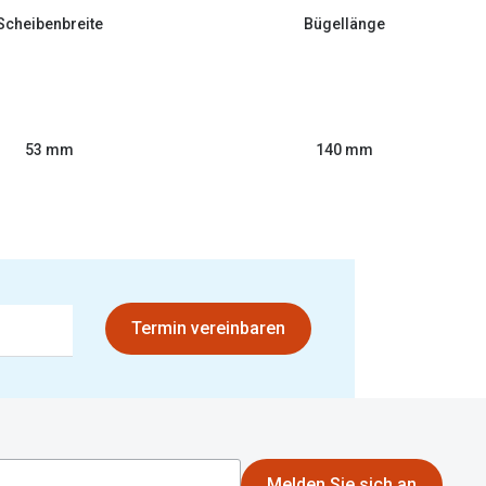
Scheibenbreite
Bügellänge
53 mm
140 mm
Termin vereinbaren
Melden Sie sich an