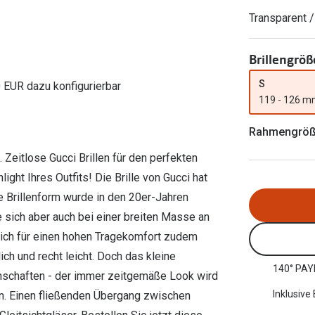
Ray-Ban Meta
Gleitsichtlinsen
Zahlung & Gutscheinkarten
Transparent 
Zubehör
obetragen
Oakley Meta
Sphärische Linsen
Filialauskünfte
er
l 3
Brillentrends 2026
Brillenbügel
Torische Linsen
Brillengröß
Rücksendung
g lesen
Brillenetuis
Farblinsen
o
Min.-5%
S
0 EUR dazu konfigurierbar
119 - 126 
ber
Brillenkettchen
Motivlinsen
Rahmengrö
Zeitlose Gucci Brillen für den perfekten
light Ihres Outfits! Die Brille von Gucci hat
e Brillenform wurde in den 20er-Jahren
e sich aber auch bei einer breiten Masse an
sich für einen hohen Tragekomfort zudem
ch und recht leicht. Doch das kleine
140° PAY
enschaften - der immer zeitgemäße Look wird
Inklusive
rn. Einen fließenden Übergang zwischen