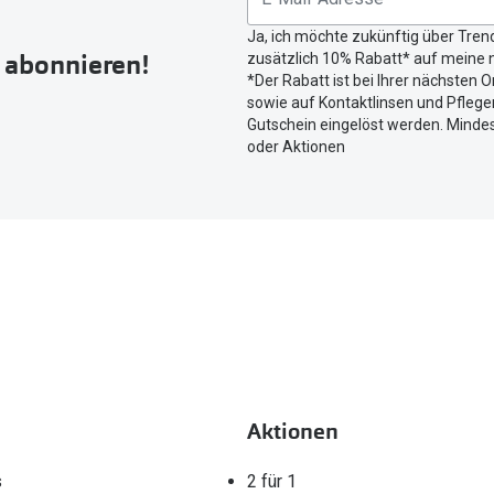
Button
Ja, ich möchte zukünftig über Tren
um
r abonnieren!
zusätzlich 10% Rabatt* auf meine n
Ihren
*Der Rabatt ist bei Ihrer nächsten O
aktuellen
sowie auf Kontaktlinsen und Pflegem
Standort
Gutschein eingelöst werden. Mindes
zu
oder Aktionen
teilen.
Aktionen
s
2 für 1