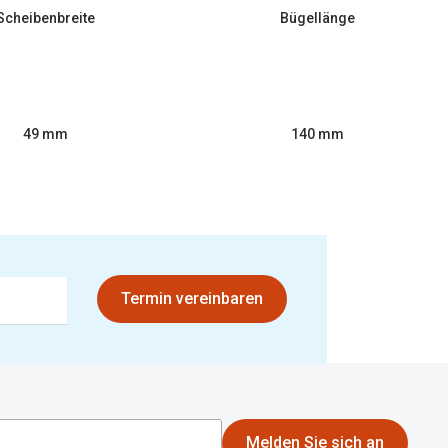
Scheibenbreite
Bügellänge
49 mm
140 mm
Termin vereinbaren
Melden Sie sich an