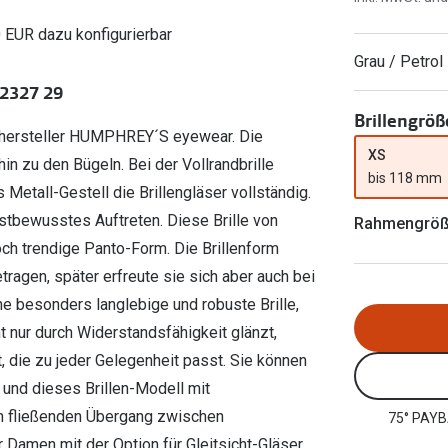
Ray-Ban Meta
Gleitsichtlinsen
Zahlung & Gutscheinkarten
0 EUR dazu konfigurierbar
Zubehör
obetragen
Oakley Meta
Sphärische Linsen
Filialauskünfte
Grau / Petrol
er
l 3
Brillentrends 2026
Brillenbügel
Torische Linsen
2327 29
Rücksendung
g lesen
Brillenetuis
Farblinsen
o
Min.-5%
Brillengröß
enhersteller HUMPHREY´S eyewear. Die
ber
Brillenkettchen
Motivlinsen
XS
in zu den Bügeln. Bei der Vollrandbrille
bis 118 mm
all-Gestell die Brillengläser vollständig.
bstbewusstes Auftreten. Diese Brille von
Rahmengrö
h trendige Panto-Form. Die Brillenform
ragen, später erfreute sie sich aber auch bei
ne besonders langlebige und robuste Brille,
ht nur durch Widerstandsfähigkeit glänzt,
, die zu jeder Gelegenheit passt. Sie können
und dieses Brillen-Modell mit
en fließenden Übergang zwischen
75° PAYB
r Damen mit der Option für Gleitsicht-Gläser