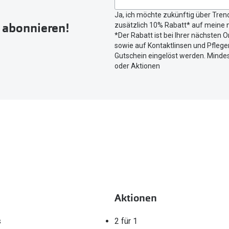
Button
Ja, ich möchte zukünftig über Tren
um
r abonnieren!
zusätzlich 10% Rabatt* auf meine n
Ihren
*Der Rabatt ist bei Ihrer nächsten O
aktuellen
sowie auf Kontaktlinsen und Pflegem
Standort
Gutschein eingelöst werden. Mindes
zu
oder Aktionen
teilen.
Aktionen
s
2 für 1