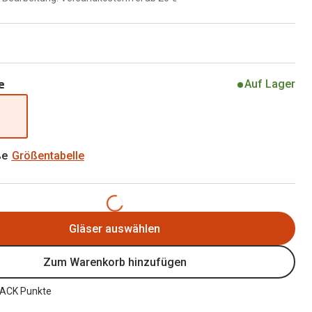
Brillen 2 für 1
Alle Marken
Zubehör
Brillenbügel
Brillenetuis
e
Auf Lager
Brillenkettchen
ße
Größentabelle
Gläser auswählen
Zum Warenkorb hinzufügen
ACK Punkte