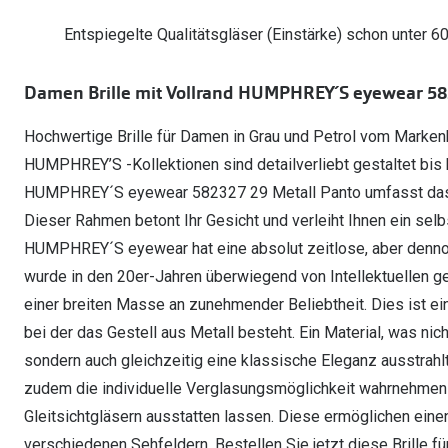
Oakley Meta entdecken
Wann brauche ich ein Hörgerät?
Lesebrillen
Mit Sehstärke
Online Brillenberater
alle Marken
Entspiegelte Qualitätsgläser (Einstärke) schon unter 6
Ratgeber
Hörgeräte-Arten
Kontaktlinsen-Pr
Weitere Kategorien
Sportsonnenbrillen
Hörtest
Gleitsicht Ratgeb
iWear Nimm 4 zah
Damen Brille mit Vollrand HUMPHREY´S eyewear 58
Ray-Ban Meta ausprobieren
Weitere Kategorien
Brillen Sale
Alle Hörakustik Ratgeber
Brillenpass richti
Kontaktlinsen-Ab
Hochwertige Brille für Damen in Grau und Petrol vom Mark
Sonnenbrillen Sale
Alle Brillen Ratge
iWear Direct
HUMPHREY’S -Kollektionen sind detailverliebt gestaltet bis h
HUMPHREY´S eyewear 582327 29 Metall Panto umfasst das Met
Dieser Rahmen betont Ihr Gesicht und verleiht Ihnen ein sel
HUMPHREY´S eyewear hat eine absolut zeitlose, aber dennoc
wurde in den 20er-Jahren überwiegend von Intellektuellen get
einer breiten Masse an zunehmender Beliebtheit. Dies ist ei
bei der das Gestell aus Metall besteht. Ein Material, was nic
sondern auch gleichzeitig eine klassische Eleganz ausstrahlt
zudem die individuelle Verglasungsmöglichkeit wahrnehmen 
Gleitsichtgläsern ausstatten lassen. Diese ermöglichen ein
verschiedenen Sehfeldern. Bestellen Sie jetzt diese Brille fü