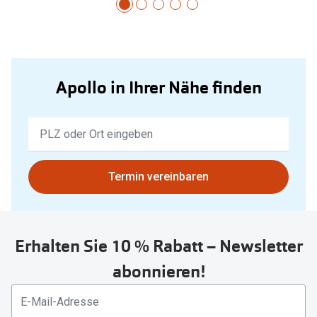
Apollo in Ihrer Nähe finden
Keine
Ergebnisse
gefunden.
Bitte
Termin vereinbaren
nutzen
Sie
untenstehenden
Erhalten Sie 10 % Rabatt – Newsletter
Button
um
abonnieren!
Ihren
aktuellen
Standort