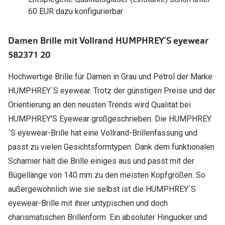
Polarisier
60 EUR dazu konfigurierbar
Glasveredelungen
Sonnenbri
Brillenglas Typen
Damen Brille mit Vollrand HUMPHREY´S eyewear
Alle Sonne
Transitions Gläser
582371 20
Angebote
Blaulichtfilter
Hochwertige Brille für Damen in Grau und Petrol der Marke
Brillen 2 f
HUMPHREY´S eyewear. Trotz der günstigen Preise und der
Stellest®-Brillengläser
Orientierung an den neusten Trends wird Qualität bei
Zubehör
HUMPHREY’S Eyewear großgeschrieben. Die HUMPHREY
Brillenbügel
´S eyewear-Brille hat eine Vollrand-Brillenfassung und
passt zu vielen Gesichtsformtypen. Dank dem funktionalen
Brillenetuis
Scharnier hält die Brille einiges aus und passt mit der
Brillenkettchen
Bügellänge von 140 mm zu den meisten Kopfgrößen. So
außergewöhnlich wie sie selbst ist die HUMPHREY´S
eyewear-Brille mit ihrer untypischen und doch
charismatischen Brillenform. Ein absoluter Hingucker und