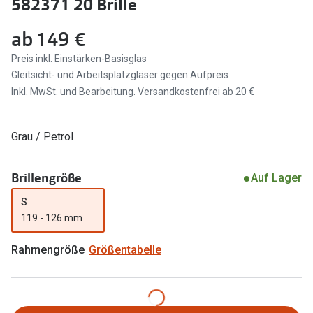
582371 20 Brille
Marken
Sonnenbri
ab
149 €
Ray-Ban
Marken
Preis inkl. Einstärken-Basisglas
DbyD
Gleitsicht- und Arbeitsplatzgläser gegen Aufpreis
Ray-Ban
Inkl. MwSt. und Bearbeitung. Versandkostenfrei ab 20 €
Prada
Prada
Seen
Ralph Lau
Grau / Petrol
Miu Miu
Unofficial
Brillengröße
Auf Lager
alle Marken
Oakley
S
Miu Miu
119 - 126 mm
Ratgeber
Gleitsicht Ratgeber
alle Mark
Rahmengröße
Größentabelle
Brillenpass richtig lesen
Trends
Alle Brillen Ratgeber
Ray-Ban 