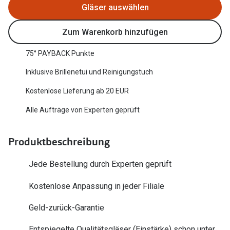
Gläser auswählen
Oakley Me
Angebote
Brillen 2 für 1
Sonnenbri
Zum Warenkorb hinzufügen
20% auf selbsttönende Gläser
Randlose 
75° PAYBACK Punkte
Back to School: 50% auf die zweite Kinderbrille
Fahrradbri
Inklusive Brillenetui und Reinigungstuch
Kostenlose Lieferung ab 20 EUR
Farbe des
Trends
Alle Aufträge von Experten geprüft
Zubehör
Nuance Audio Brille
Brillenbüg
Ray-Ban Meta
Produktbeschreibung
Brillenetui
Oakley Meta
Jede Bestellung durch Experten geprüft
Brillenket
Brillentrends 2026
Kostenlose Anpassung in jeder Filiale
Ratgeber
Gläser
Geld-zurück-Garantie
UV-Schutz
Glaspakete
Entspiegelte Qualitätsgläser (Einstärke) schon unter