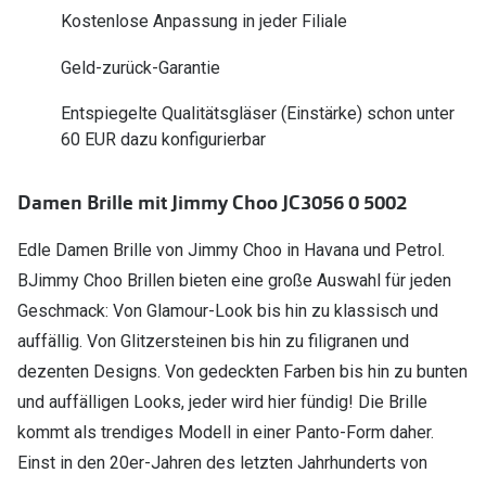
Polarisier
Kostenlose Anpassung in jeder Filiale
Glasveredelungen
Sonnenbri
Geld-zurück-Garantie
Brillenglas Typen
Alle Sonne
Transitions Gläser
Entspiegelte Qualitätsgläser (Einstärke) schon unter
60 EUR dazu konfigurierbar
Angebote
Blaulichtfilter
Brillen 2 f
Stellest®-Brillengläser
Damen Brille mit Jimmy Choo JC3056 0 5002
Edle Damen Brille von Jimmy Choo in Havana und Petrol.
Zubehör
BJimmy Choo Brillen bieten eine große Auswahl für jeden
Brillenbügel
Geschmack: Von Glamour-Look bis hin zu klassisch und
Brillenetuis
auffällig. Von Glitzersteinen bis hin zu filigranen und
dezenten Designs. Von gedeckten Farben bis hin zu bunten
Brillenkettchen
und auffälligen Looks, jeder wird hier fündig! Die Brille
kommt als trendiges Modell in einer Panto-Form daher.
Einst in den 20er-Jahren des letzten Jahrhunderts von