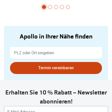
Apollo in Ihrer Nähe finden
Keine
Ergebnisse
gefunden.
Bitte
Termin vereinbaren
nutzen
Sie
untenstehenden
Erhalten Sie 10 % Rabatt – Newsletter
Button
um
abonnieren!
Ihren
aktuellen