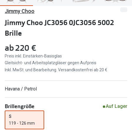
Jimmy Choo
Marken
Sonnenbri
Ray-Ban
Jimmy Choo JC3056 0JC3056 5002
Marken
Brille
DbyD
Ray-Ban
Prada
Prada
ab
220 €
Seen
Ralph Lau
Preis inkl. Einstärken-Basisglas
Gleitsicht- und Arbeitsplatzgläser gegen Aufpreis
Miu Miu
Unofficial
Inkl. MwSt. und Bearbeitung. Versandkostenfrei ab 20 €
alle Marken
Oakley
Havana / Petrol
Miu Miu
Ratgeber
Gleitsicht Ratgeber
alle Mark
Brillengröße
Auf Lager
Brillenpass richtig lesen
S
Trends
119 - 126 mm
Alle Brillen Ratgeber
Ray-Ban 