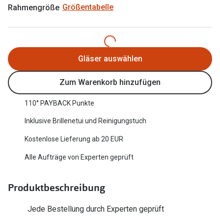
Rahmengröße
Größentabelle
Oakley Me
Angebote
Brillen 2 für 1
Sonnenbri
20% auf selbsttönende Gläser
Randlose 
Gläser auswählen
Back to School: 50% auf die zweite Kinderbrille
Fahrradbri
Zum Warenkorb hinzufügen
Farbe des
Trends
110° PAYBACK Punkte
Zubehör
Nuance Audio Brille
Inklusive Brillenetui und Reinigungstuch
Brillenbüg
Ray-Ban Meta
Kostenlose Lieferung ab 20 EUR
Brillenetui
Oakley Meta
Alle Aufträge von Experten geprüft
Brillenket
Brillentrends 2026
Produktbeschreibung
Ratgeber
Gläser
UV-Schutz
Jede Bestellung durch Experten geprüft
Glaspakete