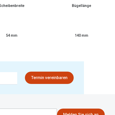
Scheibenbreite
Bügellänge
54 mm
140 mm
Termin vereinbaren
Melden Sie sich an