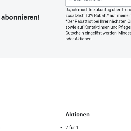
Button
Ja, ich möchte zukünftig über Tren
um
r abonnieren!
zusätzlich 10% Rabatt* auf meine n
Ihren
*Der Rabatt ist bei Ihrer nächsten O
aktuellen
sowie auf Kontaktlinsen und Pflegem
Standort
Gutschein eingelöst werden. Mindes
zu
oder Aktionen
teilen.
Aktionen
s
2 für 1