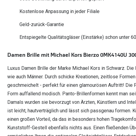
Oakley Meta entdecken
Wann brauche ich ein Hörgerät?
Lesebrillen
Mit Sehstärke
Online Brillenberater
alle Marken
Ratgeber
Kostenlose Anpassung in jeder Filiale
Hörgeräte-Arten
Kontaktlinsen-Pr
Weitere Kategorien
Sportsonnenbrillen
Hörtest
Gleitsicht Ratgeb
iWear Nimm 4 zah
Geld-zurück-Garantie
Ray-Ban Meta ausprobieren
Weitere Kategorien
Brillen Sale
Alle Hörakustik Ratgeber
Brillenpass richti
Kontaktlinsen-Ab
Entspiegelte Qualitätsgläser (Einstärke) schon unter 6
Sonnenbrillen Sale
Alle Brillen Ratge
iWear Direct
Damen Brille mit Michael Kors Bierzo 0MK4140U 30
Luxus Damen Brille der Marke Michael Kors in Schwarz. Die 
wie auch Männer. Durch schicke Kreationen, zeitlose Formen
geschmeichelt - perfekt für einen glamourösen Auftritt! Die P
Form auffallend modisch. Panto-Brillenformen kennt man sei
Damals wurden sie bevorzugt von Ärzten, Künstlern und Intell
ist leicht, hautverträglich und lässt sich passgenau formen.
einen großen Vorteil, da das in besonders hohen Tragekomfor
Kunststoff-Gestell ebenfalls nichts aus. Einen fließenden 