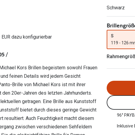
Ray-Ban Meta
Gleitsichtlinsen
Zahlung & Gutscheinkarten
Schwarz
Zubehör
obetragen
Oakley Meta
Sphärische Linsen
Filialauskünfte
er
l 3
Brillentrends 2026
Brillenbügel
Torische Linsen
Brillengröß
Rücksendung
g lesen
Brillenetuis
Farblinsen
o
Min.-5%
S
0 EUR dazu konfigurierbar
119 - 126 
ber
Brillenkettchen
Motivlinsen
05 /
Rahmengrö
Michael Kors Brillen begeistern sowohl Frauen
 und feinen Details wird jedem Gesicht
anto-Brille von Michael Kors ist mit ihrer
t den 20er-Jahren des letzten Jahrhunderts.
ektuellen getragen. Eine Brille aus Kunststoff
 Kunststoff bietet durch dieses geringe Gewicht
96° PAYB
t resultiert. Auch Feuchtigkeit macht diesem
Inklusive
Übergang zwischen verschiedenen Sehfeldern