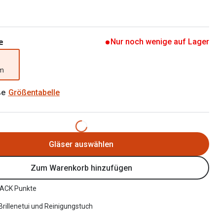
Brillen 2 für 1
Alle Marken
Zubehör
Brillenbügel
e
Nur noch wenige auf Lager
Brillenetuis
mm
Brillenkettchen
ße
Größentabelle
Gläser auswählen
Zum Warenkorb hinzufügen
ACK Punkte
 Brillenetui und Reinigungstuch